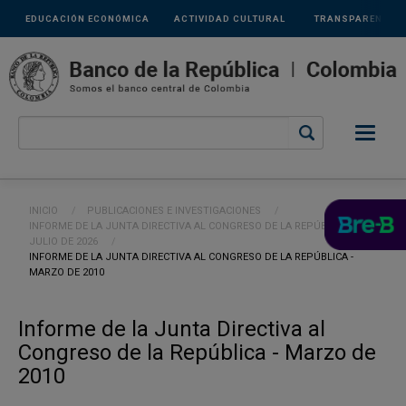
Links
Pasar al contenido principal
EDUCACIÓN ECONÓMICA
ACTIVIDAD CULTURAL
TRANSPARENCIA
secundarios
Ruta de navegación
INICIO
PUBLICACIONES E INVESTIGACIONES
INFORME DE LA JUNTA DIRECTIVA AL CONGRESO DE LA REPÚBLICA -
JULIO DE 2026
CURRENT:
INFORME DE LA JUNTA DIRECTIVA AL CONGRESO DE LA REPÚBLICA -
MARZO DE 2010
Informe de la Junta Directiva al
Congreso de la República - Marzo de
2010