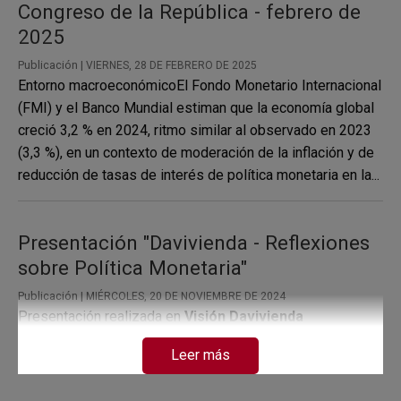
Congreso de la República - febrero de
2025
Publicación |
VIERNES, 28 DE FEBRERO DE 2025
Entorno macroeconómicoEl Fondo Monetario Internacional
(FMI) y el Banco Mundial estiman que la economía global
creció 3,2 % en 2024, ritmo similar al observado en 2023
(3,3 %), en un contexto de moderación de la inflación y de
reducción de tasas de interés de política monetaria en la...
Presentación "Davivienda - Reflexiones
sobre Política Monetaria"
Publicación |
MIÉRCOLES, 20 DE NOVIEMBRE DE 2024
Presentación realizada en
Visión Davivienda
"Limitaciones fiscales para la política monetaria" el día 14
Leer más
de noviembre de 2024.