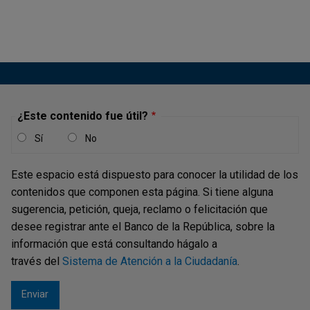
Informe de la Junta Directiva al
Congreso de la República - julio de
2024
Publicación |
MIÉRCOLES, 31 DE JULIO DE 2024
Entorno macroeconómico internacionalLa economía
¿Este contenido fue útil?
mundial continuaría creciendo en 2024 a un ritmo
Sí
No
levemente superior al 3 %, según los pronósticos del
Fondo Monetario Internacional (3,2 %) y de la Organización
Este espacio está dispuesto para conocer la utilidad de los
para la Cooperación y el Desarrollo Económico
contenidos que componen esta página. Si tiene alguna
(3,1 %).Este dinamismo es...
sugerencia, petición, queja, reclamo o felicitación que
desee registrar ante el Banco de la República, sobre la
información que está consultando hágalo a
Informe de la Junta Directiva al
través del
Sistema de Atención a la Ciudadanía
.
Congreso de la República - marzo de
2024
Publicación |
VIERNES, 1 DE MARZO DE 2024