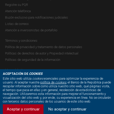
Presentación realizada en la Fundación Atarraya el 30 de
Registre su PQR
mayo de 2023.
Atención telefónica
Buzón exclusivo para notificaciones judiciales
Listas de correos
Atención a inversionistas de portafolio
Informe de la Junta Directiva al
Congreso de la República - Marzo de
Términos y condiciones
2023
Política de privacidad y tratamiento de datos personales
Políticas de derechos de autor y Propiedad intelectual
Publicación |
VIERNES, 31 DE MARZO DE 2023
Políticas de seguridad de la información
Introducción
En 2023 el Banco de la República celebra 100 años de su
Mapa del sitio
fundación. Este es un aniversario de gran significado, el
ACEPTACIÓN DE
COOKIES
Este sitio web utiliza
cookies
esenciales para optimizar la experiencia de
cual ofrece la oportunidad de resaltar el aporte que el
usuario. Al aceptar nuestra
política de
cookies
, el Banco de la República puede
Banco ha hecho al desarrollo del país. Su trayectoria como
recopilar información sobre como utiliza nuestro sitio web, qué páginas visita,
NUESTRAS REDES SOCIALES:
el tiempo que pasa en ellas y en general, recolección de estadísticas de
garante de la estabilidad monetaria lo ha consolidado...
navegación. Utilizaremos esta información para mejorar el funcionamiento y
visualización del sitio web y, por ende, su experiencia en línea. No se circularán
con terceros datos personales de los usuarios de este sitio web.
Aceptar y continuar
No aceptar y continuar