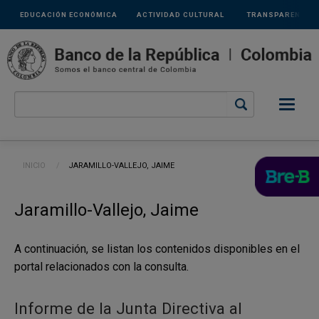
Links
Pasar al contenido principal
EDUCACIÓN ECONÓMICA
ACTIVIDAD CULTURAL
TRANSPARENCIA
secundarios
Ruta de navegación
INICIO
CURRENT:
JARAMILLO-VALLEJO, JAIME
Jaramillo-Vallejo, Jaime
A continuación, se listan los contenidos disponibles en el
portal relacionados con la consulta.
Informe de la Junta Directiva al