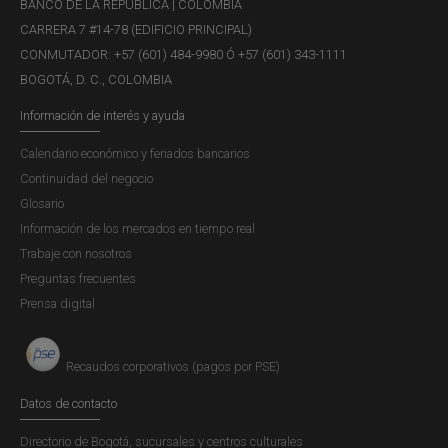
Presentación realizada en la Biblioteca Luis Ángel Arango,
BANCO DE LA REPÚBLICA | COLOMBIA
en la Conferencia - El Banco de la República frente al
CARRERA 7 #14-78 (EDIFICIO PRINCIPAL)
cambio climático, el 29 de noviembre de 2023.
CONMUTADOR: +57 (601) 484-9980 Ó +57 (601) 343-1111
BOGOTÁ, D. C., COLOMBIA
Información de interés y ayuda
Informe de la Junta Directiva al
Calendario económico y feriados bancarios
Congreso de la República - Julio de
Continuidad del negocio
2023
Glosario
Información de los mercados en tiempo real
Publicación |
JUEVES, 3 DE AGOSTO DE 2023
Trabaje con nosotros
Entorno macroeconómico internacional
Preguntas frecuentes
Prensa digital
Presentación "Retos de la Política
Recaudos corporativos (pagos por PSE)
Monetaria: Perspectivas Macro y
Regional"
Datos de contacto
Publicación |
VIERNES, 4 DE AGOSTO DE 2023
Directorio de Bogotá, sucursales y centros culturales