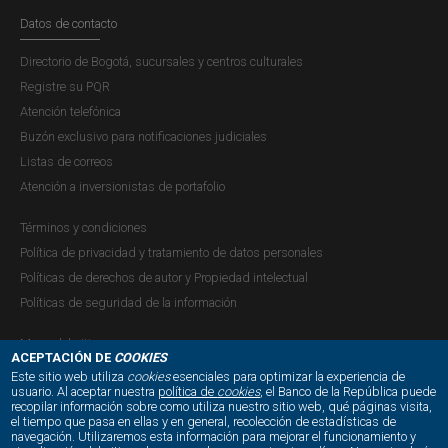
Datos de contacto
Directorio de Bogotá, sucursales y centros culturales
Registre su PQR
Atención telefónica
Buzón exclusivo para notificaciones judiciales
Listas de correos
Atención a inversionistas de portafolio
Términos y condiciones
Política de privacidad y tratamiento de datos personales
Políticas de derechos de autor y Propiedad intelectual
Políticas de seguridad de la información
Mapa del sitio
ACEPTACIÓN DE
COOKIES
Este sitio web utiliza
cookies
esenciales para optimizar la experiencia de
usuario. Al aceptar nuestra
política de
cookies
, el Banco de la República puede
recopilar información sobre como utiliza nuestro sitio web, qué páginas visita,
NUESTRAS REDES SOCIALES:
el tiempo que pasa en ellas y en general, recolección de estadísticas de
navegación. Utilizaremos esta información para mejorar el funcionamiento y