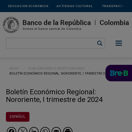
Links
Pasar al contenido principal
EDUCACIÓN ECONÓMICA
ACTIVIDAD CULTURAL
TRANSPARENCIA
secundarios
Ruta de navegación
INICIO
PUBLICACIONES E INVESTIGACIONES
CURRENT:
BOLETÍN ECONÓMICO REGIONAL: NORORIENTE, I TRIMESTRE DE 2024
Boletín Económico Regional:
Nororiente, I trimestre de 2024
ESPAÑOL
Facebook
Twitter
LinkedIn
WhatsApp
Email