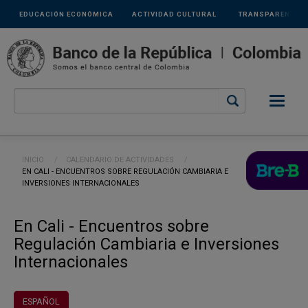
Links
Pasar al contenido principal
EDUCACIÓN ECONÓMICA
ACTIVIDAD CULTURAL
TRANSPARENCIA
secundarios
Ruta de navegación
INICIO
CALENDARIO DE ACTIVIDADES
CURRENT:
EN CALI - ENCUENTROS SOBRE REGULACIÓN CAMBIARIA E
INVERSIONES INTERNACIONALES
En Cali - Encuentros sobre
Regulación Cambiaria e Inversiones
Internacionales
ESPAÑOL