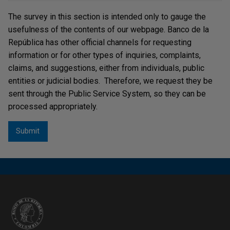
centralización en Bogotá de toda la documentación
The survey in this section is intended only to gauge the
histórica de otras sedes del Banco, con el fin de asegurar
usefulness of the contents of our webpage. Banco de la
la protección de este importante patrimonio documental
República has other official channels for requesting
para la entidad y del país.
information or for other types of inquiries, complaints,
claims, and suggestions, either from individuals, public
El proyecto del Archivo Histórico fue planificado en 4
entities or judicial bodies. Therefore, we request they be
fases:
sent through the Public Service System, so they can be
processed appropriately.