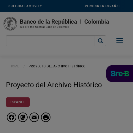
Links
Skip to main content
CULTURAL ACTIVITY
VERSIÓN EN ESPAÑOL
secundarios
-
ENG
Breadcrumb
HOME
CURRENT:
PROYECTO DEL ARCHIVO HISTÓRICO
Proyecto del Archivo Histórico
ESPAÑOL
Facebook
Mastodon
Email