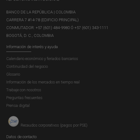
pertinentes los siguientes comentarios:
BANCO DE LA REPÚBLICA | COLOMBIA
CARRERA 7 #14-78 (EDIFICIO PRINCIPAL)
CONMUTADOR: +57 (601) 484-9980 Ó +57 (601) 343-1111
JDS-19906 Concepto de la Secretaría
BOGOTÁ, D. C., COLOMBIA
de la Junta Directiva
Información de interés y ayuda
Concepto JDBR |
LUNES, 15 DE SEPTIEMBRE DE 2014
"(...) Damos respuesta a su comunicación (...) mediante la
Calendario económico y feriados bancarios
cual consulta sobre el alcance de la definición de
Continuidad del negocio
inversiones financieras en el exterior de acuerdo con lo
Glosario
dispuesto en el literal g) numeral 1 del artículo 59 de la
Información de los mercados en tiempo real
Resolución Externa 8 de 2000. Lo anterior, teniendo en
Trabaje con nosotros
cuenta que...
Preguntas frecuentes
Prensa digital
JDS-00330 Concepto de la Secretaría
Recaudos corporativos (pagos por PSE)
de la Junta Directiva
Datos de contacto