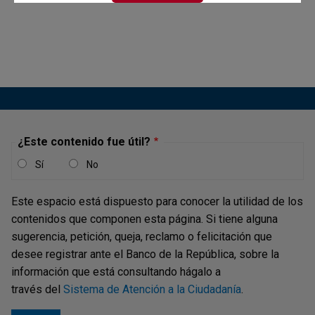
Concepto JDBR |
JUEVES, 25 DE ENERO DE 2018
"(...)
JDS-22513 Concepto de la Secretaría
de la Junta Directiva
Concepto JDBR |
MIÉRCOLES, 22 DE NOVIEMBRE DE 2017
¿Este contenido fue útil?
"(...)
Sí
No
Damos respuesta a su comunicación (...) mediante la cual
consulta si las adquisiciones de bienes inmuebles y
Este espacio está dispuesto para conocer la utilidad de los
activos financieros del exterior producto de donaciones o
contenidos que componen esta página. Si tiene alguna
herencias pueden ser registradas con el Formulario No. 11
sugerencia, petición, queja, reclamo o felicitación que
“Declaración de registro de inversiones internacionales”...
desee registrar ante el Banco de la República, sobre la
información que está consultando hágalo a
través del
Sistema de Atención a la Ciudadanía
.