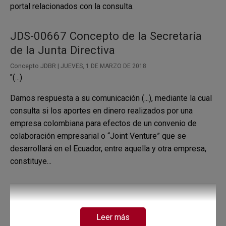
portal relacionados con la consulta.
JDS-00667 Concepto de la Secretaría
de la Junta Directiva
Concepto JDBR |
JUEVES, 1 DE MARZO DE 2018
"(...)
Damos respuesta a su comunicación (...), mediante la cual
consulta si los aportes en dinero realizados por una
empresa colombiana para efectos de un convenio de
colaboración empresarial o “Joint Venture” que se
desarrollará en el Ecuador, entre aquella y otra empresa,
constituye...
JDS-27302 Concepto de la Secretaría
Leer más
de la Junta Directiva