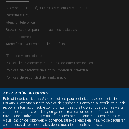
Concepto JDBR |
LUNES, 7 DE ABRIL DE 2014
Directorio de Bogotá, sucursales y centros culturales
"(...) En respuesta a su comunicación (...) mediante la cual
Registre su PQR
plantea algunas consultas relacionadas con el régimen
Atención telefónica
cambiario aplicable a la inversión colombiana en el
Buzón exclusivo para notificaciones judiciales
exterior, inversiones financieras, cuentas de depósito en
Listas de correos
moneda extranjera y de pesos, reintegro de exportaciones
Atención a inversionistas de portafolio
y plazo...
Términos y condiciones
Política de privacidad y tratamiento de datos personales
Políticas de derechos de autor y Propiedad intelectual
JDS-00040 Concepto de la Secretaría
Políticas de seguridad de la información
de la Junta Directiva
Mapa del sitio
Concepto JDBR |
VIERNES, 21 DE FEBRERO DE 2014
ACEPTACIÓN DE
COOKIES
"(...) Damos respuesta a su correo electrónico (...) en el que
Este sitio web utiliza
cookies
esenciales para optimizar la experiencia de
usuario. Al aceptar nuestra
política de
cookies
, el Banco de la República puede
consulta sobre (i) la expresión "títulos representativo de
recopilar información sobre como utiliza nuestro sitio web, qué páginas visita,
NUESTRAS REDES SOCIALES:
divisas" y (ii) las inversiones colombianas en el exterior.
el tiempo que pasa en ellas y en general, recolección de estadísticas de
navegación. Utilizaremos esta información para mejorar el funcionamiento y
visualización del sitio web y, por ende, su experiencia en línea. No se circularán
Al respecto, me permito manifestarle lo siguiente:
con terceros datos personales de los usuarios de este sitio web.