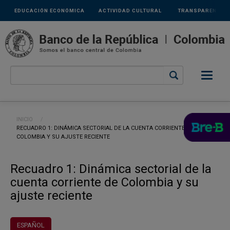
Links
Pasar al contenido principal
EDUCACIÓN ECONÓMICA
ACTIVIDAD CULTURAL
TRANSPARENCIA
secundarios
Ruta de navegación
INICIO
CURRENT:
RECUADRO 1: DINÁMICA SECTORIAL DE LA CUENTA CORRIENTE DE
COLOMBIA Y SU AJUSTE RECIENTE
Recuadro 1: Dinámica sectorial de la
cuenta corriente de Colombia y su
ajuste reciente
ESPAÑOL