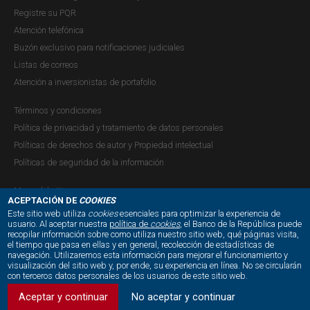
Registre su PQR
Atención telefónica
Revista Ensayos sobre Política
Buzón exclusivo para notificaciones judiciales
económica (ESPE) - Ingresos Externos
Listas de correos
Corrientes de Colombia: Desempeño
Atención a inversionistas de portafolio
Exportador, Avances y Retos
Términos y condiciones
Publicación |
VIERNES, 3 DE JULIO DE 2020
Política de privacidad y tratamiento de datos personales
Resumen
Políticas de derechos de autor y Propiedad intelectual
Políticas de seguridad de la información
Mapa del sitio
Borradores de Economía - La Inversión
ACEPTACIÓN DE
COOKIES
Directa de Colombia en el Exterior
Este sitio web utiliza
cookies
esenciales para optimizar la experiencia de
usuario. Al aceptar nuestra
política de
cookies
, el Banco de la República puede
(IDCE) y su renta: determinantes y
recopilar información sobre como utiliza nuestro sitio web, qué páginas visita,
NUESTRAS REDES SOCIALES:
el tiempo que pasa en ellas y en general, recolección de estadísticas de
dinámica reciente
navegación. Utilizaremos esta información para mejorar el funcionamiento y
visualización del sitio web y, por ende, su experiencia en línea. No se circularán
Publicación |
con terceros datos personales de los usuarios de este sitio web.
JUEVES, 14 DE MARZO DE 2019
Contribución
: este documento estudia la evolución y
Aceptar y continuar
No aceptar y continuar
determinantes de la inversión directa de Colombia en el