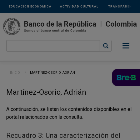
Links
Pasar al contenido principal
EDUCACIÓN ECONÓMICA
ACTIVIDAD CULTURAL
TRANSPARENCIA
secundarios
Ruta de navegación
INICIO
CURRENT:
MARTÍNEZ-OSORIO, ADRIÁN
Martínez-Osorio, Adrián
A continuación, se listan los contenidos disponibles en el
portal relacionados con la consulta.
Recuadro 3: Una caracterización del