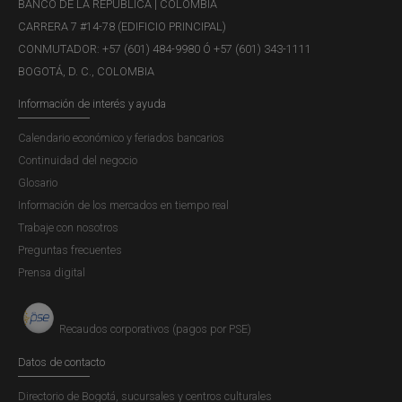
liquidez y la solvencia de las firmas que se ven
BANCO DE LA REPÚBLICA | COLOMBIA
sometidas a este fenómeno. En el Recuadro 1 del Reporte
CARRERA 7 #14-78 (EDIFICIO PRINCIPAL)
de Estabilidad Financiera del...
CONMUTADOR: +57 (601) 484-9980 Ó +57 (601) 343-1111
BOGOTÁ, D. C., COLOMBIA
Información de interés y ayuda
Recuadro 1: Descalce cambiario
Calendario económico y feriados bancarios
negativo del sector real en Colombia en
Continuidad del negocio
2021 - Reporte de Estabilidad
Glosario
Financiera del primer semestre 2022
Información de los mercados en tiempo real
Trabaje con nosotros
Publicación |
JUEVES, 6 DE OCTUBRE DE 2022
Preguntas frecuentes
En un mundo cada vez más globalizado es frecuente que
Prensa digital
las firmas, el gobierno y los hogares realicen
transacciones en monedas diferentes a las de su propia
economía. Este tipo de movimientos de capital permite,
Recaudos corporativos (pagos por PSE)
por ejemplo, incrementar el gasto corriente,
Datos de contacto
financiar proyectos de...
Directorio de Bogotá, sucursales y centros culturales