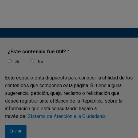
Reporte de Estabilidad Financiera del
segundo semestre 2023
Publicación |
MARTES, 5 DE DICIEMBRE DE 2023
La presencia de descalces cambiarios es un factor que
puede incrementar la vulnerabilidad externa de la
economía por la vía de la inversión, el crecimiento, la
liquidez y la solvencia de las firmas que se ven
¿Este contenido fue útil?
sometidas a este fenómeno. En el Recuadro 1 del Reporte
Sí
No
de Estabilidad Financiera del...
Este espacio está dispuesto para conocer la utilidad de los
contenidos que componen esta página. Si tiene alguna
Recuadro 1: Una medición del nivel de
sugerencia, petición, queja, reclamo o felicitación que
descalces cambiarios negativos de las
desee registrar ante el Banco de la República, sobre la
información que está consultando hágalo a
firmas del sector real en Colombia en
través del
Sistema de Atención a la Ciudadanía
.
2022 - Reporte de Estabilidad
Financiera del primer semestre 2023
Publicación |
MIÉRCOLES, 31 DE MAYO DE 2023