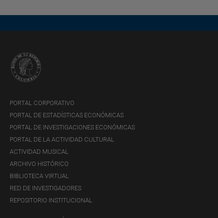
Informe de Política Monetaria - julio
de 2026
Descargar
Principales variables del pronóstico
macroeconómico
Gráficos del Informe de Política Monetaria - julio
de 2026
PORTAL CORPORATIVO
PORTAL DE ESTADÍSTICAS ECONÓMICAS
PORTAL DE INVESTIGACIONES ECONÓMICAS
PORTAL DE LA ACTIVIDAD CULTURAL
ACTIVIDAD MUSICAL
ARCHIVO HISTÓRICO
BIBLIOTECA VIRTUAL
RED DE INVESTIGADORES
REPOSITORIO INSTITUCIONAL
LUNES, 3 DE AGOSTO DE 2026
Borradores de Economía - Estimación