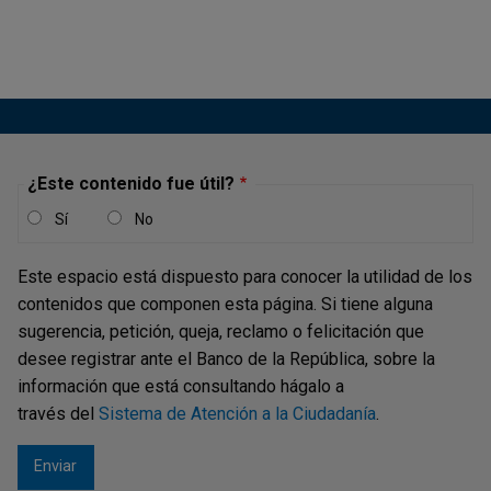
inflación de bienes sin alimentos ni
regulados en Colombia: evidencia de
un VAR bajo un enfoque de curva de
Phillips para una economía abierta -
Informe de Política Monetaria, julio
de 2026
¿Este contenido fue útil?
Sí
No
Descargar
Este espacio está dispuesto para conocer la utilidad de los
contenidos que componen esta página. Si tiene alguna
sugerencia, petición, queja, reclamo o felicitación que
desee registrar ante el Banco de la República, sobre la
información que está consultando hágalo a
través del
Sistema de Atención a la Ciudadanía
.
MARTES, 4 DE AGOSTO DE 2026