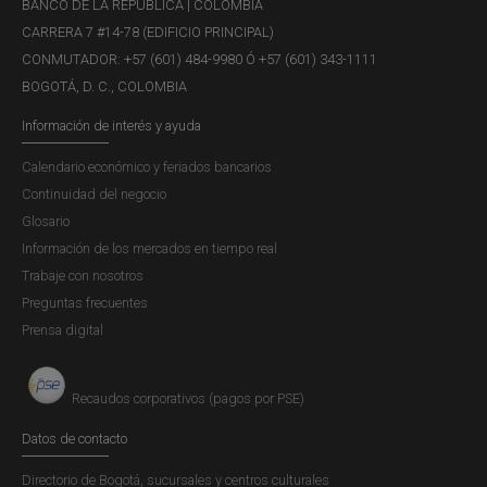
BANCO DE LA REPÚBLICA | COLOMBIA
de la densidad y pruebas de
CARRERA 7 #14-78 (EDIFICIO PRINCIPAL)
especificación para modelos de
CONMUTADOR: +57 (601) 484-9980 Ó +57 (601) 343-1111
regresión no paramétrica
BOGOTÁ, D. C., COLOMBIA
Información de interés y ayuda
Descargar (sólo en inglés)
Calendario económico y feriados bancarios
Continuidad del negocio
Glosario
Información de los mercados en tiempo real
Trabaje con nosotros
Preguntas frecuentes
Prensa digital
LUNES, 3 DE AGOSTO DE 2026
Recuadro 1: Fenómeno de El Niño -
Recaudos corporativos (pagos por PSE)
Informe de la Junta Directiva al
Datos de contacto
Congreso de la República, julio de
Directorio de Bogotá, sucursales y centros culturales