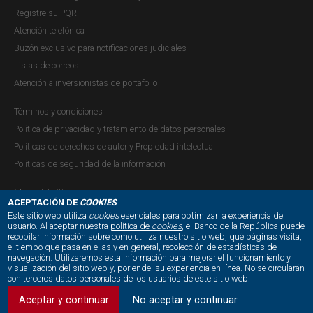
2026
Registre su PQR
Descargar
Atención telefónica
Buzón exclusivo para notificaciones judiciales
Listas de correos
Paginación
Atención a inversionistas de portafolio
Primera página
« Primero
Última página
Último »
Términos y condiciones
Política de privacidad y tratamiento de datos personales
Si desea buscar otra publicación o requiere realizar filtros
Políticas de derechos de autor y Propiedad intelectual
más específicos de esta serie, consulte nuestro
buscador
Políticas de seguridad de la información
de publicaciones
Mapa del sitio
ACEPTACIÓN DE
COOKIES
Este sitio web utiliza
cookies
esenciales para optimizar la experiencia de
usuario. Al aceptar nuestra
política de
cookies
, el Banco de la República puede
recopilar información sobre como utiliza nuestro sitio web, qué páginas visita,
NUESTRAS REDES SOCIALES:
el tiempo que pasa en ellas y en general, recolección de estadísticas de
navegación. Utilizaremos esta información para mejorar el funcionamiento y
visualización del sitio web y, por ende, su experiencia en línea. No se circularán
con terceros datos personales de los usuarios de este sitio web.
Aceptar y continuar
No aceptar y continuar