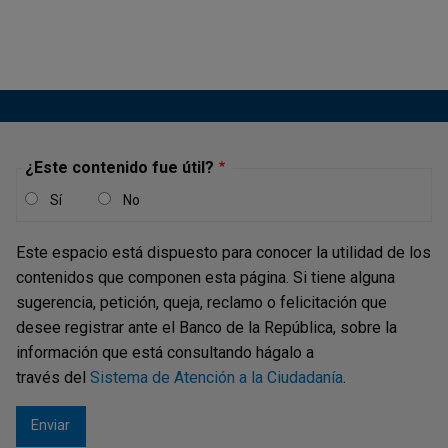
Descargar
¿Este contenido fue útil?
Sí
No
MIÉRCOLES, 5 DE AGOSTO DE 2026
Este espacio está dispuesto para conocer la utilidad de los
contenidos que componen esta página. Si tiene alguna
Borradores de Economía -
sugerencia, petición, queja, reclamo o felicitación que
Determinantes y pronóstico de la
desee registrar ante el Banco de la República, sobre la
cuenta corriente para Colombia
información que está consultando hágalo a
través del
Sistema de Atención a la Ciudadanía
.
Descargar