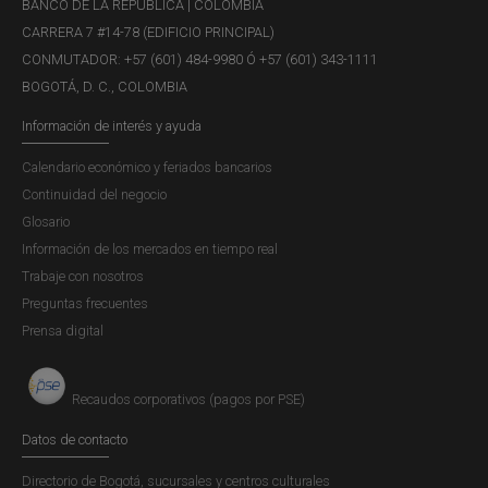
BANCO DE LA REPÚBLICA | COLOMBIA
CARRERA 7 #14-78 (EDIFICIO PRINCIPAL)
CONMUTADOR: +57 (601) 484-9980 Ó +57 (601) 343-1111
BOGOTÁ, D. C., COLOMBIA
Información de interés y ayuda
MIÉRCOLES, 5 DE AGOSTO DE 2026
Reporte de Mercados Financieros - II
Calendario económico y feriados bancarios
trimestre de 2026
Continuidad del negocio
Glosario
Descargar
Información de los mercados en tiempo real
Trabaje con nosotros
Anexo estadìstico
Preguntas frecuentes
Prensa digital
Paginación
Página actual
1
Última página
Último »
Recaudos corporativos (pagos por PSE)
Datos de contacto
Si desea buscar otra publicación o requiere realizar filtros
más específicos de esta serie, consulte nuestro
buscador
Directorio de Bogotá, sucursales y centros culturales