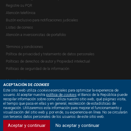
de publicaciones
Registre su PQR
Atención telefónica
Buzón exclusivo para notificaciones judiciales
Listas de correos
Atención a inversionistas de portafolio
Términos y condiciones
Política de privacidad y tratamiento de datos personales
Políticas de derechos de autor y Propiedad intelectual
Políticas de seguridad de la información
Mapa del sitio
ACEPTACIÓN DE
COOKIES
Este sitio web utiliza
cookies
esenciales para optimizar la experiencia de
usuario. Al aceptar nuestra
política de
cookies
, el Banco de la República puede
recopilar información sobre como utiliza nuestro sitio web, qué páginas visita,
NUESTRAS REDES SOCIALES:
el tiempo que pasa en ellas y en general, recolección de estadísticas de
navegación. Utilizaremos esta información para mejorar el funcionamiento y
visualización del sitio web y, por ende, su experiencia en línea. No se circularán
con terceros datos personales de los usuarios de este sitio web.
Aceptar y continuar
No aceptar y continuar