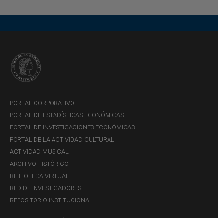
MIÉRCOLES, 5 DE AGOSTO DE 2026
Recuadro 1: Relación entre la
composición de la base inversionista
PORTAL CORPORATIVO
y los rendimientos de los títulos de
PORTAL DE ESTADÍSTICAS ECONÓMICAS
deuda pública en moneda local -
PORTAL DE INVESTIGACIONES ECONÓMICAS
Reporte de Mercados Financieros,
PORTAL DE LA ACTIVIDAD CULTURAL
segundo trimestre de 2026
ACTIVIDAD MUSICAL
ARCHIVO HISTÓRICO
Descargar
BIBLIOTECA VIRTUAL
RED DE INVESTIGADORES
REPOSITORIO INSTITUCIONAL