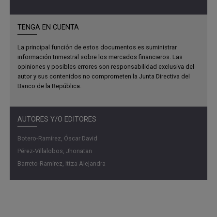
con el mercado de contado a través de las contrapartes
locales, este recuadro presenta sus principales
características. El análisis se organiza en tres secciones:
TENGA EN CUENTA
la primera ofrece una descripción de los volúmenes,
La principal función de estos documentos es suministrar
características y tipos de agentes que participan en los
información trimestral sobre los mercados financieros. Las
contratos de NDF de TES. En la segunda se desarrolla un
opiniones y posibles errores son responsabilidad exclusiva del
análisis basado en topología de redes que examina las
autor y sus contenidos no comprometen la Junta Directiva del
relaciones entre las partes involucradas en estas
Banco de la República.
operaciones. Finalmente, se presenta un análisis de las
dinámicas recientes en este mercado.
AUTORES Y/O EDITORES
Botero-Ramírez, Óscar David
Pérez-Villalobos, Jhonatan
Barreto-Ramírez, Ittza Alejandra