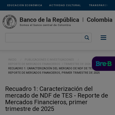
Links
Pasar al contenido principal
EDUCACIÓN ECONÓMICA
ACTIVIDAD CULTURAL
TRANSPARENCIA
secundarios
Ruta de navegación
INICIO
PUBLICACIONES E INVESTIGACIONES
REPORTE DE MERCADOS FINANCIEROS - I TRIMESTRE DE 2026
CURRENT:
RECUADRO 1: CARACTERIZACIÓN DEL MERCADO DE NDF DE TES -
REPORTE DE MERCADOS FINANCIEROS, PRIMER TRIMESTRE DE 2025
Recuadro 1: Caracterización del
mercado de NDF de TES - Reporte de
Mercados Financieros, primer
trimestre de 2025