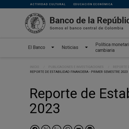
Links
Pasar al contenido principal
ACTIVIDAD CULTURAL
EDUCACIÓN ECONÓMICA
secundarios
Política monetar
El Banco
Noticias
cambiaria
Ruta de navegación
INICIO
PUBLICACIONES E INVESTIGACIONES
REPORTE D
CURRENT:
REPORTE DE ESTABILIDAD FINANCIERA - PRIMER SEMESTRE 2023
Reporte de Estab
2023
Facebook
Twitter
LinkedIn
WhatsApp
Email