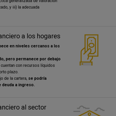
áctica generalizada de valoración
ado, y iii) la adecuada
nanciero a los hogares
ece en niveles cercanos a los
ado, pero permanece por debajo
cuentan con recursos líquidos
orto plazo.
o de la cartera,
se podría
e deuda a ingreso.
anciero al sector