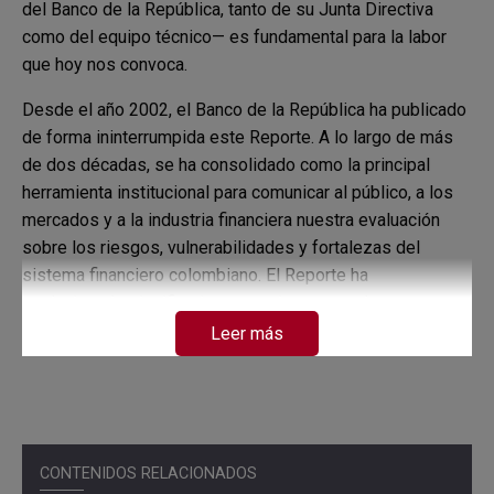
del Banco de la República, tanto de su Junta Directiva
como del equipo técnico— es fundamental para la labor
que hoy nos convoca.
Desde el año 2002, el Banco de la República ha publicado
de forma ininterrumpida este Reporte. A lo largo de más
de dos décadas, se ha consolidado como la principal
herramienta institucional para comunicar al público, a los
mercados y a la industria financiera nuestra evaluación
sobre los riesgos, vulnerabilidades y fortalezas del
sistema financiero colombiano. El Reporte ha
evolucionado significativamente, incorporando
metodologías más robustas, análisis más profundos y un
Leer más
diálogo cada vez más fluido con la industria.
En los últimos años hemos reforzado de manera decidida
nuestra interacción con el sector financiero para la
elaboración del Reporte. Este evento de lanzamiento es
CONTENIDOS RELACIONADOS
un paso adicional en ese camino: busca abrir un espacio