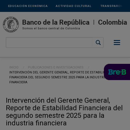
Links
Pasar al contenido principal
EDUCACIÓN ECONÓMICA
ACTIVIDAD CULTURAL
TRANSPARENCIA
secundarios
Ruta de navegación
INICIO
PUBLICACIONES E INVESTIGACIONES
CURRENT:
INTERVENCIÓN DEL GERENTE GENERAL, REPORTE DE ESTABILIDAD
FINANCIERA DEL SEGUNDO SEMESTRE 2025 PARA LA INDUSTRIA
FINANCIERA
Intervención del Gerente General,
Reporte de Estabilidad Financiera del
segundo semestre 2025 para la
industria financiera