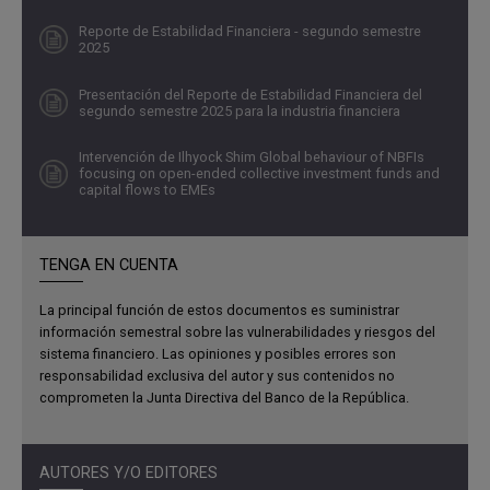
de conversación directa, en el que la industria no solo
Reporte de Estabilidad Financiera - segundo semestre
conoce los resultados, sino que también contribuye con
2025
su retroalimentación experta para fortalecer el análisis.
Presentación del Reporte de Estabilidad Financiera del
segundo semestre 2025 para la industria financiera
Para efectos del Reporte, el concepto de estabilidad
financiera se entiende como una situación en la cual el
Intervención de Ilhyock Shim Global behaviour of NBFIs
sistema financiero (entidades, mercados e
focusing on open-ended collective investment funds and
capital flows to EMEs
infraestructuras) cumple con tres características:
Facilita la asignación eficiente de los recursos de la
TENGA EN CUENTA
economía canalizando fondos de manera adecuada;
Evalúa, identifica y administra los riesgos financieros
La principal función de estos documentos es suministrar
de una manera apropiada;
información semestral sobre las vulnerabilidades y riesgos del
Está en capacidad de absorber, disipar y mitigar de
sistema financiero. Las opiniones y posibles errores son
responsabilidad exclusiva del autor y sus contenidos no
manera autónoma la materialización de los riesgos que
comprometen la Junta Directiva del Banco de la República.
pueda surgir como resultado de eventos adversos”.
La estabilidad financiera no es un objetivo aislado:
AUTORES Y/O EDITORES
constituye un componente esencial de la estabilidad