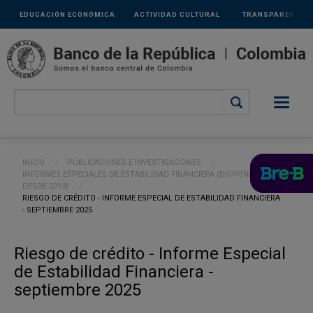
Links
Pasar al contenido principal
EDUCACIÓN ECONÓMICA
ACTIVIDAD CULTURAL
TRANSPARENCIA
secundarios
Ruta de navegación
INICIO
PUBLICACIONES E INVESTIGACIONES
INFORMES ESPECIALES DE ESTABILIDAD FINANCIERA (DISPONIBLES
DESDE 2013)
CURRENT:
RIESGO DE CRÉDITO - INFORME ESPECIAL DE ESTABILIDAD FINANCIERA
- SEPTIEMBRE 2025
Riesgo de crédito - Informe Especial
de Estabilidad Financiera -
septiembre 2025