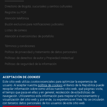
Directorio de Bogotá, sucursales y centros culturales
Registre su PQR
Atención telefónica
Buzón exclusivo para notificaciones judiciales
Listas de correos
Atención a inversionistas de portafolio
Términos y condiciones
Política de privacidad y tratamiento de datos personales
Políticas de derechos de autor y Propiedad intelectual
Políticas de seguridad de la información
Mapa del sitio
ACEPTACIÓN DE
COOKIES
Este sitio web utiliza
cookies
esenciales para optimizar la experiencia de
usuario. Al aceptar nuestra
política de
cookies
, el Banco de la República puede
recopilar información sobre como utiliza nuestro sitio web, qué páginas visita,
NUESTRAS REDES SOCIALES:
el tiempo que pasa en ellas y en general, recolección de estadísticas de
navegación. Utilizaremos esta información para mejorar el funcionamiento y
visualización del sitio web y, por ende, su experiencia en línea. No se circularán
con terceros datos personales de los usuarios de este sitio web.