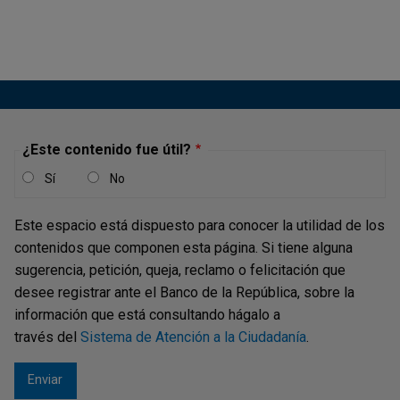
y del riesgo de crédito de los establecimientos de
crédito...
Concentración y competencia en los
mercados de depósitos y crédito -
¿Este contenido fue útil?
Informe especial de Estabilidad
Sí
No
Financiera - septiembre 2025
Este espacio está dispuesto para conocer la utilidad de los
Publicación |
MARTES, 23 DE SEPTIEMBRE DE 2025
contenidos que componen esta página. Si tiene alguna
En este informe se realiza un análisis de diferentes
sugerencia, petición, queja, reclamo o felicitación que
indicadores para medir la concentración de los mercados
desee registrar ante el Banco de la República, sobre la
de crédito y depósitos en Colombia y en algunas
información que está consultando hágalo a
jurisdicciones pares (México, Perú y Chile).
través del
Sistema de Atención a la Ciudadanía
.
Adicionalmente, reconociendo que la relación entre
concentración, competencia y poder de...