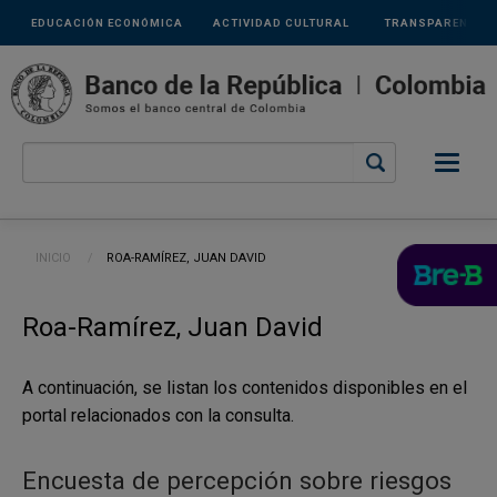
Links
Pasar al contenido principal
EDUCACIÓN ECONÓMICA
ACTIVIDAD CULTURAL
TRANSPARENCIA
secundarios
Ruta de navegación
INICIO
CURRENT:
ROA-RAMÍREZ, JUAN DAVID
Roa-Ramírez, Juan David
A continuación, se listan los contenidos disponibles en el
portal relacionados con la consulta.
Encuesta de percepción sobre riesgos