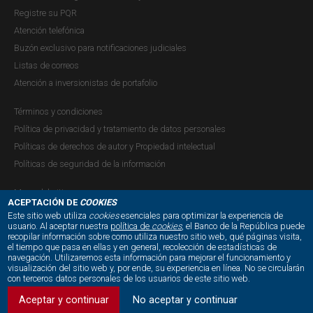
el análisis presentado en el...
Registre su PQR
Atención telefónica
Buzón exclusivo para notificaciones judiciales
Listas de correos
Reporte de la situación del crédito en
Atención a inversionistas de portafolio
Colombia - Diciembre de 2024
Términos y condiciones
Publicación |
VIERNES, 7 DE FEBRERO DE 2025
Política de privacidad y tratamiento de datos personales
Este reporte presenta los resultados de la Encuesta
Políticas de derechos de autor y Propiedad intelectual
trimestral sobre la situación del crédito en Colombia con
Políticas de seguridad de la información
corte a diciembre de 2024, en la que participan los
establecimientos de crédito (EC) que otorgan préstamos:
Mapa del sitio
bancos, compañías de financiamiento (CFC) y
ACEPTACIÓN DE
COOKIES
Este sitio web utiliza
cookies
esenciales para optimizar la experiencia de
cooperativas financieras...
usuario. Al aceptar nuestra
política de
cookies
, el Banco de la República puede
recopilar información sobre como utiliza nuestro sitio web, qué páginas visita,
NUESTRAS REDES SOCIALES:
el tiempo que pasa en ellas y en general, recolección de estadísticas de
navegación. Utilizaremos esta información para mejorar el funcionamiento y
visualización del sitio web y, por ende, su experiencia en línea. No se circularán
con terceros datos personales de los usuarios de este sitio web.
Recuadro 1: Descomposición del
comportamiento de las cosechas de
Aceptar y continuar
No aceptar y continuar