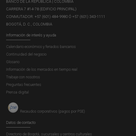
BANCO DE LA REPÚBLICA | COLOMBIA
Publicación |
MIÉRCOLES, 23 DE ABRIL DE 2025
CARRERA 7 #14-78 (EDIFICIO PRINCIPAL)
En este informe especial se analiza la dinámica del
CONMUTADOR: +57 (601) 484-9980 Ó +57 (601) 343-1111
mercado inmobiliario en Colombia y del crédito
BOGOTÁ, D. C., COLOMBIA
hipotecario durante el segundo semestre de 2024 y los
primeros dos meses de 2025, con el propósito de
Información de interés y ayuda
identificar fuentes potenciales de vulnerabilidad que
Calendario económico y feriados bancarios
puedan afectar la estabilidad económica y...
Continuidad del negocio
Glosario
Información de los mercados en tiempo real
Riesgo de crédito - Informe Especial de
Trabaje con nosotros
Estabilidad Financiera - abril 2025
Preguntas frecuentes
Prensa digital
Publicación |
MARTES, 15 DE ABRIL DE 2025
Este informe especial analiza la exposición y el
comportamiento del riesgo de crédito de los
Recaudos corporativos (pagos por PSE)
establecimientos de crédito con la última información
Datos de contacto
disponible, con el objetivo de continuar con el monitoreo
detallado sobre la evolución de la mora, complementando
Directorio de Bogotá, sucursales y centros culturales