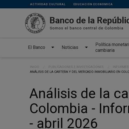
Links
Pasar al contenido principal
ACTIVIDAD CULTURAL
EDUCACIÓN ECONÓMICA
secundarios
Política monetar
El Banco
Noticias
cambiaria
Ruta de navegación
INICIO
PUBLICACIONES E INVESTIGACIONES
INFORMES 
CURRENT:
ANÁLISIS DE LA CARTERA Y DEL MERCADO INMOBILIARIO EN COLOM
Análisis de la c
Colombia - Infor
- abril 2026