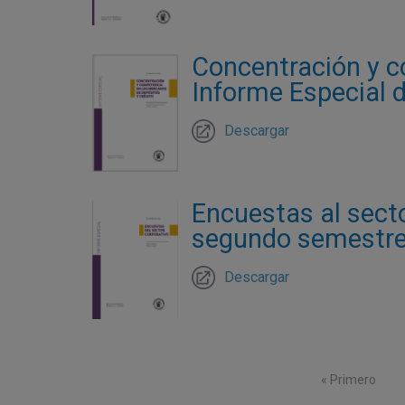
Concentración y c
Informe Especial 
Descargar
Encuestas al secto
segundo semestr
Descargar
Paginación
Primera págin
« Primero