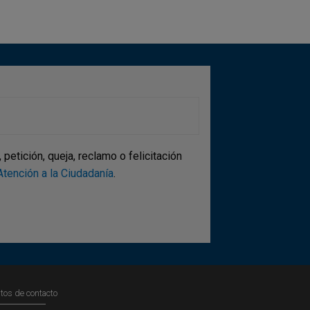
etición, queja, reclamo o felicitación
tención a la Ciudadanía
.
tos de contacto