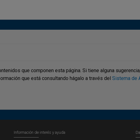
ontenidos que componen esta página. Si tiene alguna sugerencia, p
nformación que está consultando hágalo a través del
Sistema de A
Información de interés y ayuda
Da