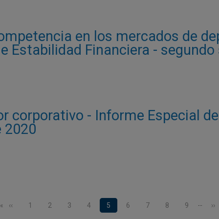
ompetencia en los mercados de depó
de Estabilidad Financiera - segund
r corporativo - Informe Especial de 
e 2020
…
a
Página anterior
‹‹
Page
1
Page
2
Page
3
Page
4
Página actual
5
Page
6
Page
7
Page
8
Page
9
Si
››