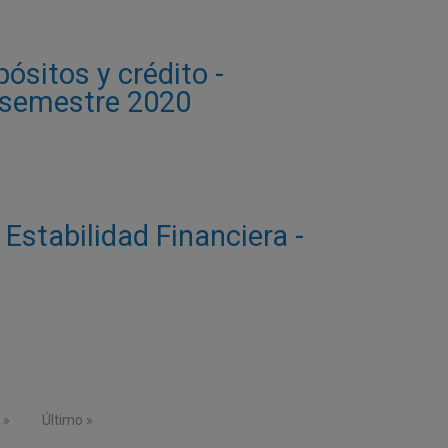
sitos y crédito -
o semestre 2020
Estabilidad Financiera -
guiente página
Última página
Último »