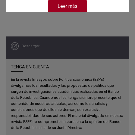
cumplimiento de la ley, costos para crear y cerrar un
Leer más
negocio formal, impuestos a las firmas más productivas y
exenciones o subsidios a las improductivas, barreras a la
competencia, fricciones en los mercados, derechos
monopólicos sobre alguna clase de actividad económica,
típicamente asignados para favorecer intereses
Descargar
particulares, entre otros.
Dentro de esta lista de distorsiones al funcionamiento de
TENGA EN CUENTA
la economía existen al menos dos clases. Una que afecta
a todas las unidades productivas de forma más o menos
En la revista Ensayos sobre Política Económica (ESPE)
homogénea, como por ejemplo la criminalidad, y otra clase
divulgamos los resultados y las propuestas de política que
de distorsiones que recaen más sobre cierto tipo de
surgen de investigaciones académicas realizadas en el Banco
de la República. Cuando nos lea, tenga siempre presente que el
unidades productivas, por ejemplo, la regulación tributaria.
contenido de nuestros artículos, así como los análisis y
Nuestro trabajo avanza en cuantificar la importancia
conclusiones que de ellos se derivan, son exclusiva
relativa de las dos clases de distorsiones.
responsabilidad de sus autores. El material divulgado en nuestra
revista ESPE no compromete ni representa la opinión del Banco
de la República ni la de su Junta Directiva.