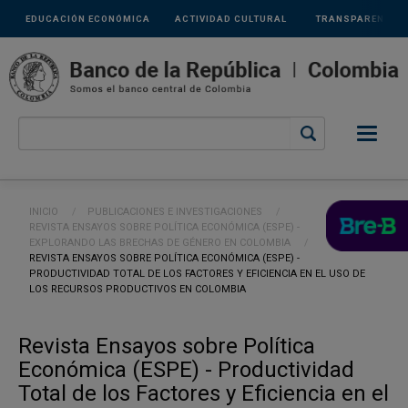
Links
Pasar al contenido principal
EDUCACIÓN ECONÓMICA
ACTIVIDAD CULTURAL
TRANSPARENCIA
secundarios
Ruta de navegación
INICIO
PUBLICACIONES E INVESTIGACIONES
REVISTA ENSAYOS SOBRE POLÍTICA ECONÓMICA (ESPE) -
EXPLORANDO LAS BRECHAS DE GÉNERO EN COLOMBIA
CURRENT:
REVISTA ENSAYOS SOBRE POLÍTICA ECONÓMICA (ESPE) -
PRODUCTIVIDAD TOTAL DE LOS FACTORES Y EFICIENCIA EN EL USO DE
LOS RECURSOS PRODUCTIVOS EN COLOMBIA
Revista Ensayos sobre Política
Económica (ESPE) - Productividad
Total de los Factores y Eficiencia en el