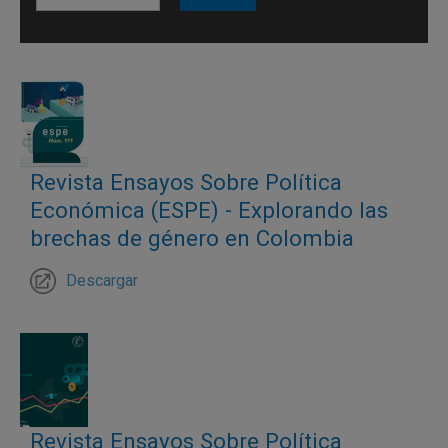
realizar los cálculos de la productividad y cuantificar las
diferencias.
Revista Ensayos Sobre Política
Económica (ESPE) - Explorando las
brechas de género en Colombia
Descargar
Hallazgos
Revista Ensayos Sobre Política
Nuestro principal hallazgo es que, en el caso del sector