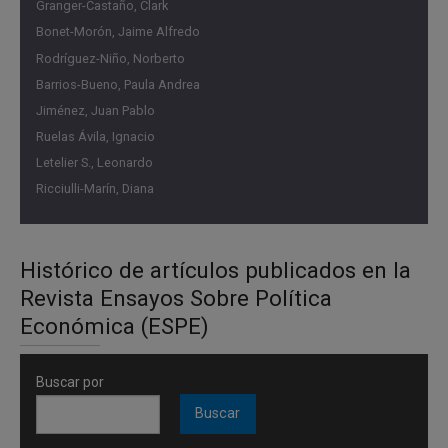
Granger-Castaño, Clark
de municipios y departamentos. Por último, y luego de una
Bonet-Morón, Jaime Alfredo
extensa y cuidadosa revisión de las experiencias
Rodríguez-Niño, Norberto
internacionales, en cuanto a la implementación y
Barrios-Bueno, Paula Andrea
funcionamiento de reglas fiscales, se identifican las
Jiménez, Juan Pablo
principales lecciones y mejores prácticas que podrían
Ruelas Ávila, Ignacio
considerarse en una futura modernización de las reglas
Letelier S., Leonardo
fiscales subnacionales en el país.
Ricciulli-Marín, Diana
Histórico de artículos publicados en la
Revista Ensayos Sobre Política
Económica (ESPE)
Buscar por