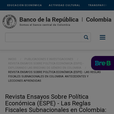
Links
Pasar al contenido principal
EDUCACIÓN ECONÓMICA
ACTIVIDAD CULTURAL
TRANSPARENCIA
secundarios
Ruta de navegación
INICIO
PUBLICACIONES E INVESTIGACIONES
REVISTA ENSAYOS SOBRE POLÍTICA ECONÓMICA (ESPE) -
EXPLORANDO LAS BRECHAS DE GÉNERO EN COLOMBIA
CURRENT:
REVISTA ENSAYOS SOBRE POLÍTICA ECONÓMICA (ESPE) - LAS REGLAS
FISCALES SUBNACIONALES EN COLOMBIA: ANTECEDENTES Y
LECCIONES APRENDIDAS
Revista Ensayos Sobre Política
Económica (ESPE) - Las Reglas
Fiscales Subnacionales en Colombia: