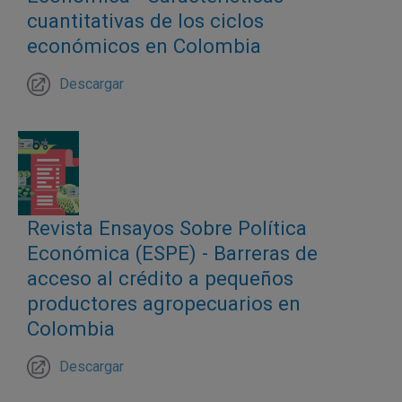
cuantitativas de los ciclos
economía.
económicos en Colombia
Descargar
El cumplimiento de las normas sobre las
finanzas públicas subnacionales ha estado
asociado con una mejor salud fiscal territorial,
con reducciones en la prociclicidad de sus
ingresos y gastos y con el fortalecimiento de la
Revista Ensayos Sobre Política
relación entre los departamentos, municipios y
Económica (ESPE) - Barreras de
el gobierno nacional a través de las
acceso al crédito a pequeños
transferencias.
productores agropecuarios en
Colombia
Resultados
Descargar
Este documento encontró que el cumplimiento de las