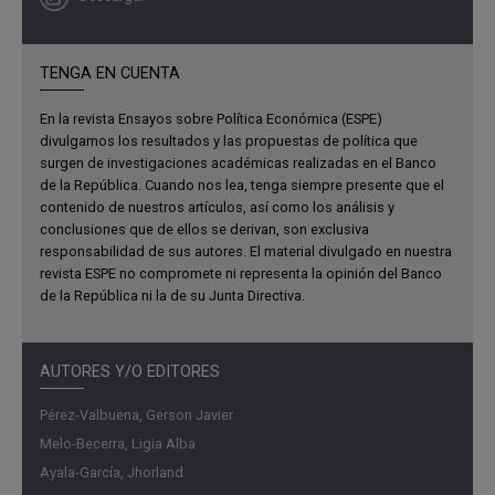
solamente la sostenibilidad fiscal de los gobiernos
subnacionales si no también la del gobierno nacional
central.
TENGA EN CUENTA
En este documento se hace una revisión de cada una de
En la revista Ensayos sobre Política Económica (ESPE)
las normas de disciplina fiscal que aplican a municipios y
divulgamos los resultados y las propuestas de política que
departamentos, destacando sus características, sus
surgen de investigaciones académicas realizadas en el Banco
limitaciones y si han cumplido con el objetivo para el que
de la República. Cuando nos lea, tenga siempre presente que el
contenido de nuestros artículos, así como los análisis y
fueron creadas. Se estudia la relación fiscal entre los
conclusiones que de ellos se derivan, son exclusiva
gobiernos subnacionales y el gobierno nacional a través
responsabilidad de sus autores. El material divulgado en nuestra
del vínculo natural que representan las transferencias. Por
revista ESPE no compromete ni representa la opinión del Banco
otro lado, utilizando diferentes aproximaciones
de la República ni la de su Junta Directiva.
metodológicas se calculan, para el periodo 1990-2018,
los ciclos económicos subnacionales y se estudia el
AUTORES Y/O EDITORES
papel de las reglas fiscales en la ciclicidad de la política
fiscal subnacional. Del mismo modo se analizan los
Pérez-Valbuena, Gerson Javier
efectos de los aislamientos preventivos por el COVID-19
Melo-Becerra, Ligia Alba
en las finanzas territoriales que obligaron a la suspensión
Ayala-García, Jhorland
total, aunque temporal, de las normas de disciplina fiscal