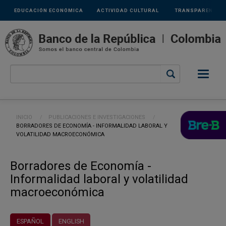
Links
Pasar al contenido principal
EDUCACIÓN ECONÓMICA
ACTIVIDAD CULTURAL
TRANSPARENCIA
secundarios
Ruta de navegación
INICIO
PUBLICACIONES E INVESTIGACIONES
CURRENT:
BORRADORES DE ECONOMÍA - INFORMALIDAD LABORAL Y
VOLATILIDAD MACROECONÓMICA
Borradores de Economía -
Informalidad laboral y volatilidad
macroeconómica
ESPAÑOL
ENGLISH