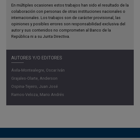
En múltiples ocasiones estos trabajos han sido el resultado de la
aumenta la volatilidad del consumo y de la inversión, en
colaboración con personas de otras instituciones nacionales o
concordancia con la evidencia empírica internacional y en
internacionales. Los trabajos son de carácter provisional, las
contraste con la visión tradicional que la considera un
opiniones y posibles errores son responsabilidad exclusiva del
autor y sus contenidos no comprometen al Banco de la
factor estabilizador. Este efecto es resultado de las
República ni a su Junta Directiva.
rigideces salariales en el sector formal que generan
ajustes en la demanda laboral y en los ingresos de los
hogares. Al mismo tiempo, la exclusión financiera limita la
AUTORES Y/O EDITORES
capacidad de los trabajadores informales para suavizar su
consumo, amplificando las oscilaciones de la demanda
Ávila-Montealegre, Oscar Iván
agregada. En términos cuantitativos, el modelo explica el
Grajales-Olarte, Anderson
36% de la relación entre informalidad y volatilidad del
Ospina-Tejeiro, Juan José
consumo y el 60% en inversión. Finalmente, se observa
Ramos-Veloza, Mario Andrés
que, aunque la informalidad atenúa la volatilidad del
empleo al absorber trabajadores desplazados del sector
formal, incrementa la volatilidad de la inflación, con
implicaciones directas para la transmisión de la política
monetaria.