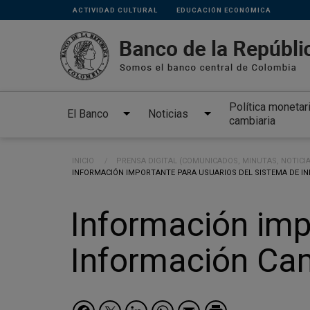
Links
Pasar al contenido principal
ACTIVIDAD CULTURAL
EDUCACIÓN ECONÓMICA
secundarios
Política monetar
El Banco
Noticias
cambiaria
Ruta de navegación
INICIO
PRENSA DIGITAL (COMUNICADOS, MINUTAS, NOTICI
CURRENT:
INFORMACIÓN IMPORTANTE PARA USUARIOS DEL SISTEMA DE I
Información imp
Información Ca
Facebook
Twitter
LinkedIn
WhatsApp
Email