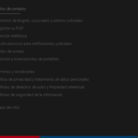
tos de contacto
rectorio de Bogotá, sucursales y centros culturales
gistre su PQR
ención telefónica
zón exclusivo para notificaciones judiciales
stas de correos
ención a inversionistas de portafolio
rminos y condiciones
lítica de privacidad y tratamiento de datos personales
líticas de derechos de autor y Propiedad intelectual
líticas de seguridad de la información
pa del sitio