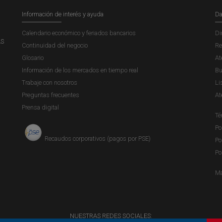
Información de interés y ayuda
Da
Calendario económico y feriados bancarios
Di
AS
Continuidad del negocio
Re
Glosario
At
Información de los mercados en tiempo real
Bu
Trabaje con nosotros
Li
Preguntas frecuentes
At
Prensa digital
Té
Po
Recaudos corporativos (pagos por PSE)
Po
Po
Ma
NUESTRAS REDES SOCIALES: