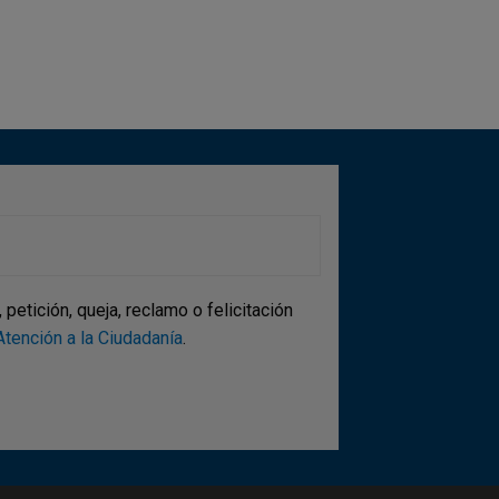
etición, queja, reclamo o felicitación
tención a la Ciudadanía
.