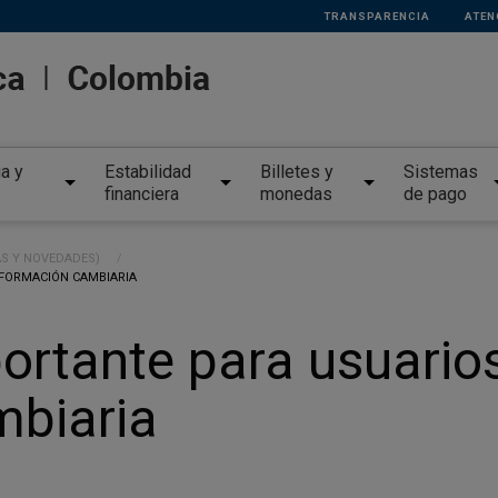
TRANSPARENCIA
ATEN
ia y
Estabilidad
Billetes y
Sistemas
financiera
monedas
de pago
AS Y NOVEDADES)
NFORMACIÓN CAMBIARIA
ortante para usuario
mbiaria