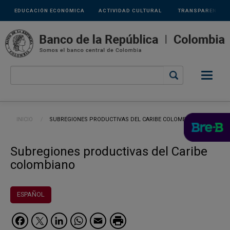
Links
Pasar al contenido principal
EDUCACIÓN ECONÓMICA
ACTIVIDAD CULTURAL
TRANSPARENCIA
secundarios
Ruta de navegación
INICIO
CURRENT:
SUBREGIONES PRODUCTIVAS DEL CARIBE COLOMBIANO
Subregiones productivas del Caribe
colombiano
ESPAÑOL
Facebook
Twitter
LinkedIn
WhatsApp
Email