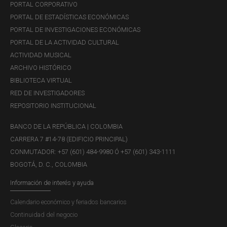
unas 280 mil hectáreas en la parte plana y circundante del
PORTAL CORPORATIVO
macizo.
PORTAL DE ESTADÍSTICAS ECONÓMICAS
PORTAL DE INVESTIGACIONES ECONÓMICAS
PORTAL DE LA ACTIVIDAD CULTURAL
Durante la bonanza de la marihuana (1970-1985) se
ACTIVIDAD MUSICAL
deforestaron más de 120.000 hectáreas, lo que afectó los
ARCHIVO HISTÓRICO
ecosistemas de la Sierra Nevada, principalmente sus
BIBLIOTECA VIRTUAL
cuencas y microcuencas hidrográficas. Además de la
RED DE INVESTIGADORES
presencia de narcotraficantes, en los años 80 la
REPOSITORIO INSTITUCIONAL
inseguridad en la Sierra Nevada se incrementó con la
aparición de grupos armados como la guerrilla y los
BANCO DE LA REPÚBLICA | COLOMBIA
paramilitares. De acuerdo con el autor, si se garantizan las
CARRERA 7 #14-78 (EDIFICIO PRINCIPAL)
condiciones de seguridad en la Sierra Nevada, aumentaría
CONMUTADOR: +57 (601) 484-9980 Ó +57 (601) 343-1111
la producción de café, cacao y demás productos
BOGOTÁ, D. C., COLOMBIA
orgánicos, de amplia demanda en el mercado
Información de interés y ayuda
internacional, y se lograría promover a esta subregión del
Caribe colombiano como destino internacional del
Calendario económico y feriados bancarios
turismo ecológico.
Continuidad del negocio