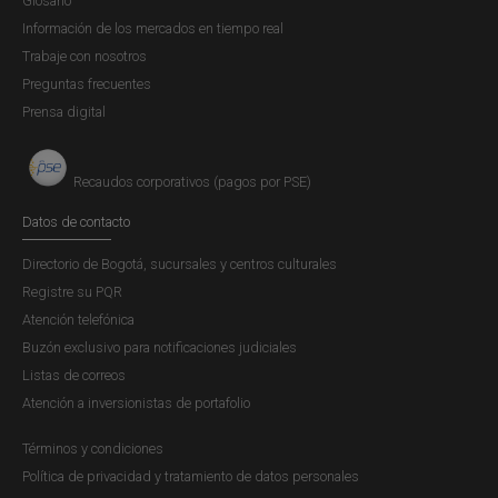
Glosario
Información de los mercados en tiempo real
El tercer trabajo está referido a la subregión del canal del
Trabaje con nosotros
Dique, llanura aluvial conformada por un complejo de
Preguntas frecuentes
humedales que amortiguan el flujo del canal. El nombre de
Prensa digital
la subregión lo toma del canal del Dique, vía de
comunicación fluvial de 113 kilómetros de extensión que
se extiende desde la bahía de Cartagena hasta Calamar,
Recaudos corporativos (pagos por PSE)
población ubicada a orillas del río Magdalena. La zona del
Datos de contacto
canal y su área de influencia la conforman diecinueve
Directorio de Bogotá, sucursales y centros culturales
municipios localizados en los departamentos de
Registre su PQR
Atlántico, Bolívar y Sucre.
Atención telefónica
Buzón exclusivo para notificaciones judiciales
Los humedales del canal del Dique se convierten en la
Listas de correos
segunda oferta hídrica más importante de la parte baja de
Atención a inversionistas de portafolio
la cuenca del Magdalena, después de la Ciénaga Grande
Términos y condiciones
de Santa Marta. De acuerdo con el estudio, tal vez el
Política de privacidad y tratamiento de datos personales
principal