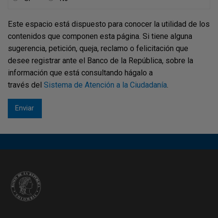
economías de escala, cambiar la tecnología de lavado por
una más eficiente y mejorar los medios de transporte y
Este espacio está dispuesto para conocer la utilidad de los
vías de acceso. Así mismo, la autora plantea la necesidad
contenidos que componen esta página. Si tiene alguna
de buscar inversionistas extranjeros que, además de
sugerencia, petición, queja, reclamo o felicitación que
aportar capital, transfieran conocimiento a los indígenas
desee registrar ante el Banco de la República, sobre la
dedicados a la actividad.
información que está consultando hágalo a
través del
Sistema de Atención a la Ciudadanía
.
El segundo estudio está dedicado a la economía y los
recursos naturales de la Sierra Nevada de Santa Marta,
macizo orográfico que se yergue al nordeste de Colombia,
a orillas del mar Caribe. En este trabajo, el autor plantea la
importancia estratégica de la Sierra como fuente de agua
para tres departamentos del Caribe colombiano: Cesar, La
Guajira y Magdalena. Sus ríos producen unos 10.000
millones de metros cúbicos de agua por año, parte de la
cual se convierte en fuente de agua para 1,5 millones de
personas. Las cuencas forman fértiles valles aluviales de