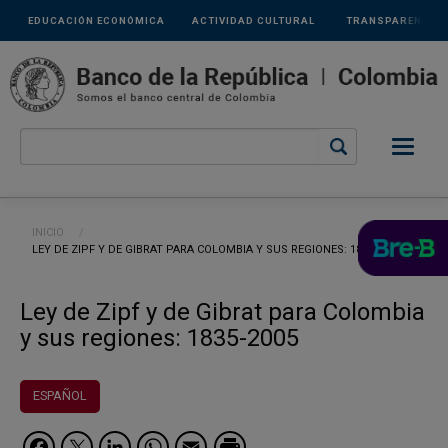
Links
Pasar al contenido principal
EDUCACIÓN ECONÓMICA
ACTIVIDAD CULTURAL
TRANSPARENCIA
secundarios
Ruta de navegación
INICIO
CURRENT:
LEY DE ZIPF Y DE GIBRAT PARA COLOMBIA Y SUS REGIONES: 1835-2005
Ley de Zipf y de Gibrat para Colombia
y sus regiones: 1835-2005
ESPAÑOL
Facebook
Twitter
LinkedIn
WhatsApp
Email