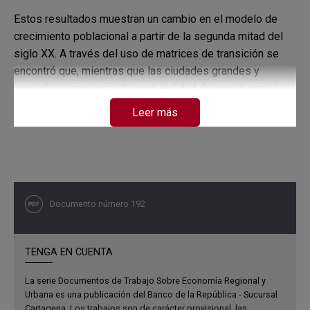
Estos resultados muestran un cambio en el modelo de
crecimiento poblacional a partir de la segunda mitad del
siglo XX. A través del uso de matrices de transición se
encontró que, mientras que las ciudades grandes y
pequeñas tienen una alta probabilidad de seguir con el
mismo tamaño en el futuro, las ciudades medias tienen
Leer más
una mayor probabilidad de reducir su tamaño relativo.
Documento número 192
TENGA EN CUENTA
La serie Documentos de Trabajo Sobre Economía Regional y
Urbana es una publicación del Banco de la República - Sucursal
Cartagena. Los trabajos son de carácter provisional, las