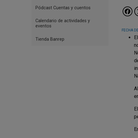
Pódcast Cuentas y cuentos
Calendario de actividades y
eventos
FECHA DE
E
Tienda Banrep
n
N
d
i
N
A
e
E
p
E