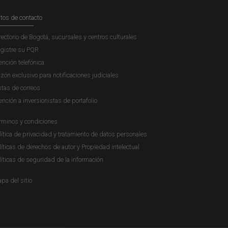
tos de contacto
rectorio de Bogotá, sucursales y centros culturales
gistre su PQR
ención telefónica
zón exclusivo para notificaciones judiciales
stas de correos
ención a inversionistas de portafolio
rminos y condiciones
lítica de privacidad y tratamiento de datos personales
líticas de derechos de autor y Propiedad intelectual
líticas de seguridad de la información
pa del sitio