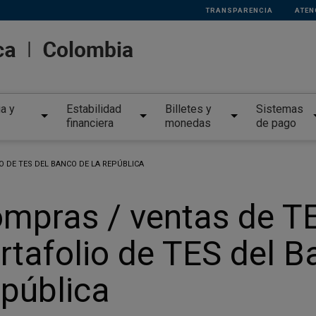
TRANSPARENCIA
ATEN
ia y
Estabilidad
Billetes y
Sistemas
financiera
monedas
de pago
O DE TES DEL BANCO DE LA REPÚBLICA
mpras / ventas de TES
rtafolio de TES del B
pública