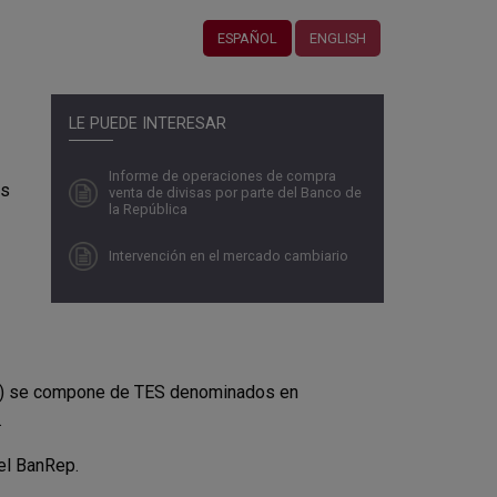
ESPAÑOL
ENGLISH
LE PUEDE INTERESAR
1
Informe de operaciones de compra
os
venta de divisas por parte del Banco de
la República
Intervención en el mercado cambiario
es) se compone de TES denominados en
.
el BanRep.