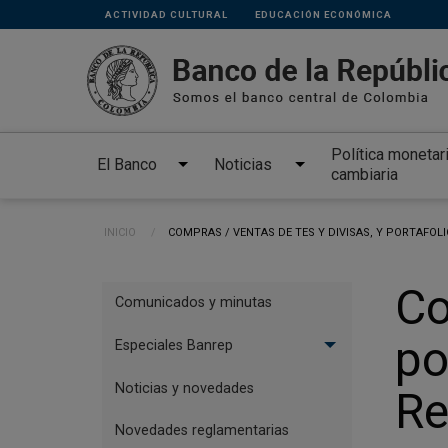
Links
Pasar al contenido principal
ACTIVIDAD CULTURAL
EDUCACIÓN ECONÓMICA
secundarios
Política monetar
El Banco
Noticias
cambiaria
Ruta de navegación
INICIO
CURRENT:
COMPRAS / VENTAS DE TES Y DIVISAS, Y PORTAFOLI
Menú
Co
Comunicados y minutas
especial
po
Especiales Banrep
Noticias y novedades
Re
Novedades reglamentarias