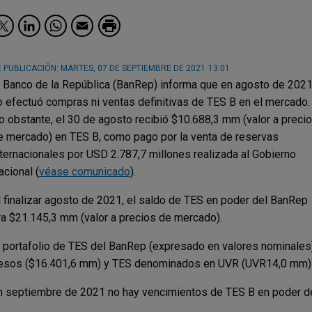
Facebook
Twitter
LinkedIn
WhatsApp
Email
 PUBLICACIÓN:
MARTES, 07 DE SEPTIEMBRE DE 2021
13:01
l Banco de la República (BanRep) informa que en agosto de 202
o efectuó compras ni ventas definitivas de TES B en el mercado.
o obstante, el 30 de agosto recibió $10.688,3 mm (valor a preci
e mercado) en TES B, como pago por la venta de reservas
nternacionales por USD 2.787,7 millones realizada al Gobierno
acional (
véase comunicado
).
l finalizar agosto de 2021, el saldo de TES en poder del BanRep
ra $21.145,3 mm (valor a precios de mercado).
l portafolio de TES del BanRep (expresado en valores nominal
esos ($16.401,6 mm) y TES denominados en UVR (UVR14,0 mm)
n septiembre de 2021 no hay vencimientos de TES B en poder d