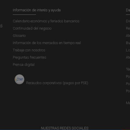
Información de interés y ayuda
Da
Calendario económico y feriados bancarios
Di
AS
Continuidad del negocio
Re
Glosario
At
Información de los mercados en tiempo real
Bu
Trabaje con nosotros
Li
Preguntas frecuentes
At
Prensa digital
Té
Po
Recaudos corporativos (pagos por PSE)
Po
Po
Ma
NUESTRAS REDES SOCIALES: