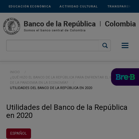
Links
Pasar al contenido principal
EDUCACIÓN ECONÓMICA
ACTIVIDAD CULTURAL
TRANSPARENCIA
secundarios
Ruta de navegación
INICIO
¿QUÉ HIZO EL BANCO DE LA REPÚBLICA PARA ENFRENTAR EL IMPACTO
DE LA PANDEMIA EN LA ECONOMÍA?
CURRENT:
UTILIDADES DEL BANCO DE LA REPÚBLICA EN 2020
Utilidades del Banco de la República
en 2020
ESPAÑOL