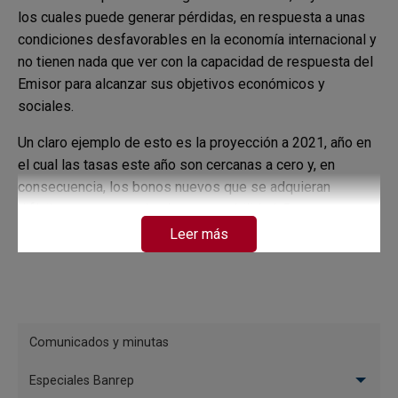
los cuales puede generar pérdidas, en respuesta a unas
condiciones desfavorables en la economía internacional y
no tienen nada que ver con la capacidad de respuesta del
Emisor para alcanzar sus objetivos económicos y
sociales.
Un claro ejemplo de esto es la proyección a 2021, año en
el cual las tasas este año son cercanas a cero y, en
consecuencia, los bonos nuevos que se adquieran
difícilmente generarán alguna rentabilidad. Por eso, se
estiman pérdidas por 122 mil millones de pesos.
Leer más
¿Es cierto que el Banco de la República
dará pérdidas este año?
Menú
Comunicados y minutas
especial
Especiales Banrep