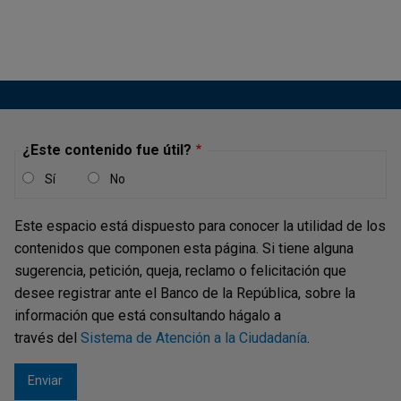
Las expansiones de las economías se caracterizan por
aumentos sostenidos del consumo de los hogares, el
empleo, la inversión, entre otros indicadores, mientras que
las recesiones se identifican por su contracción. La
alternancia de las fases de expansión y contracción es...
¿Este contenido fue útil?
Revista Ensayos sobre Política
Sí
No
económica (ESPE) - Ingresos Externos
Este espacio está dispuesto para conocer la utilidad de los
Corrientes de Colombia: Desempeño
contenidos que componen esta página. Si tiene alguna
Exportador, Avances y Retos
sugerencia, petición, queja, reclamo o felicitación que
Publicación |
VIERNES, 3 DE JULIO DE 2020
desee registrar ante el Banco de la República, sobre la
Resumen
información que está consultando hágalo a
través del
Sistema de Atención a la Ciudadanía
.
La economía petrolera en Colombia