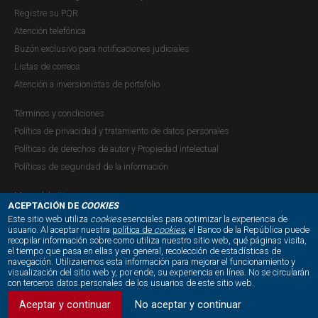
Registre su PQR
Publicación |
LUNES, 1 DE FEBRERO DE 2016
Atención telefónica
Los favorables términos de intercambio de los últimos
Buzón exclusivo para notificaciones judiciales
años, como resultado de los altos precios del petróleo y
Listas de correos
de otras materias primas, le permitieron al país
Atención a inversionistas de portafolio
incrementar su ritmo de crecimiento a partir de 2004, y
lograr una rápida recuperación de los efectos de la crisis
Términos y condiciones
financiera...
Política de privacidad y tratamiento de datos personales
Políticas de derechos de autor y Propiedad intelectual
Políticas de seguridad de la información
El choque petrolero y sus implicaciones
Mapa del sitio
ACEPTACIÓN DE
COOKIES
en la economía colombiana
Este sitio web utiliza
cookies
esenciales para optimizar la experiencia de
usuario. Al aceptar nuestra
política de
cookies
, el Banco de la República puede
Publicación |
VIERNES, 2 DE OCTUBRE DE 2015
recopilar información sobre como utiliza nuestro sitio web, qué páginas visita,
NUESTRAS REDES SOCIALES:
Español: La economía colombiana se ha visto impactada
el tiempo que pasa en ellas y en general, recolección de estadísticas de
navegación. Utilizaremos esta información para mejorar el funcionamiento y
por la fuerte caída en la cotización internacional del
visualización del sitio web y, por ende, su experiencia en línea. No se circularán
con terceros datos personales de los usuarios de este sitio web.
petróleo, la cual se caracterizó por ser sorpresiva,
acelerada y de magnitud considerable. Según los
Aceptar y continuar
No aceptar y continuar