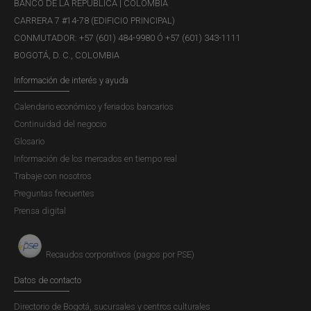
BANCO DE LA REPÚBLICA | COLOMBIA
fuente importante de financiamiento de largo plazo.
CARRERA 7 #14-78 (EDIFICIO PRINCIPAL)
CONMUTADOR: +57 (601) 484-9980 Ó +57 (601) 343-1111
BOGOTÁ, D. C., COLOMBIA
Recuadro 1: Utilidades de las empresas
Información de interés y ayuda
extranjeras en Colombia: Dinámica
Calendario económico y feriados bancarios
sectorial y perspectivas
Continuidad del negocio
Publicación |
Glosario
VIERNES, 12 DE JUNIO DE 2015
1. Utilidades y déficit de cuenta corriente.
En los
Información de los mercados en tiempo real
últimos años el país ha suplido sus deficiencias de ahorro
Trabaje con nosotros
con diferentes fuentes de financiación externa, dentro de
Preguntas frecuentes
las que se destaca la inversión extranjera directa (IED).
Prensa digital
Este tipo de flujos de capital se caracterizan por...
Recaudos corporativos (pagos por PSE)
Datos de contacto
El choque petrolero y sus implicaciones
en la economía colombiana
Directorio de Bogotá, sucursales y centros culturales