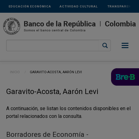
Links
Pasar al contenido principal
EDUCACIÓN ECONÓMICA
ACTIVIDAD CULTURAL
TRANSPARENCIA
secundarios
Ruta de navegación
INICIO
CURRENT:
GARAVITO-ACOSTA, AARÓN LEVI
Garavito-Acosta, Aarón Levi
A continuación, se listan los contenidos disponibles en el
portal relacionados con la consulta.
Borradores de Economía -