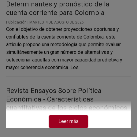
Determinantes y pronóstico de la
cuenta corriente para Colombia
Publicación |
MARTES, 4 DE AGOSTO DE 2026
Con el objetivo de obtener proyecciones oportunas y
confiables de la cuenta corriente de Colombia, este
artículo propone una metodología que permite evaluar
simultáneamente un gran número de alternativas y
seleccionar aquellas con mayor capacidad predictiva y
mayor coherencia económica. Los...
Revista Ensayos Sobre Política
Económica - Características
cuantitativas de los ciclos económicos
en Colombia
Leer más
Publicación |
MARTES, 30 DE SEPTIEMBRE DE 2025
Enfoque