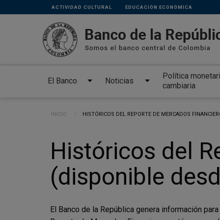
Links
Pasar al contenido principal
ACTIVIDAD CULTURAL
EDUCACIÓN ECONÓMICA
secundarios
Política monetar
El Banco
Noticias
cambiaria
Ruta de navegación
INICIO
CURRENT:
HISTÓRICOS DEL REPORTE DE MERCADOS FINANCIERO
Históricos del 
(disponible desd
El Banco de la República genera información para la