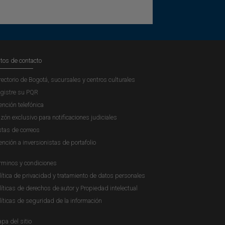
tos de contacto
rectorio de Bogotá, sucursales y centros culturales
gistre su PQR
ención telefónica
zón exclusivo para notificaciones judiciales
stas de correos
ención a inversionistas de portafolio
rminos y condiciones
lítica de privacidad y tratamiento de datos personales
líticas de derechos de autor y Propiedad intelectual
líticas de seguridad de la información
pa del sitio