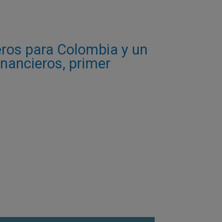
eros para Colombia y un
inancieros, primer
ina