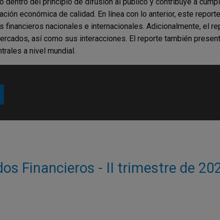
ntro del principio de difusión al público y contribuye a cumpli
ción económica de calidad. En línea con lo anterior, este reporte
financieros nacionales e internacionales. Adicionalmente, el rep
rcados, así como sus interacciones. El reporte también present
trales a nivel mundial.
s Financieros - II trimestre de 20