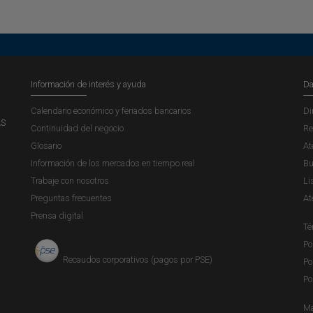
Información de interés y ayuda
Da
Calendario económico y feriados bancarios
Di
AS
Continuidad del negocio
Re
Glosario
At
Información de los mercados en tiempo real
Bu
Trabaje con nosotros
Li
Preguntas frecuentes
At
Prensa digital
Té
Po
Recaudos corporativos (pagos por PSE)
Po
Po
Ma