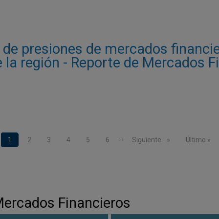
e de presiones de mercados financi
 la región - Reporte de Mercados F
…
Página actual
1
Page
2
Page
3
Page
4
Page
5
Page
6
Siguiente página
Siguiente
Última pág
Último »
 Mercados Financieros