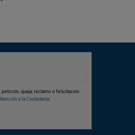
etición, queja, reclamo o felicitación
tención a la Ciudadanía
.