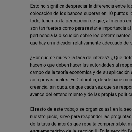
Esto no significa despreciar la diferencia entre la
colocación de los bancos superan en 10 puntos lo
todo, tenemos la percepción de que, al menos en 
son tan fuertes como para restarle importancia 
pertinencia la discusión sobre los determinantes
que hay un indicador relativamente adecuado de 
¿Por qué se mueve la tasa de interés? ¿ Qué dete
hacen o que deben hacer las autoridades al res
campo de la teoría económica y de su aplicación 
sólo provisionales. En Colombia, desde hace muc
creencia, sin duda, de que cada vez que se respo
avance del entendimiento y de las propias política
El resto de este trabajo se organiza así: en la s
nuestro juicio, sirve para responder las preguntas
de la tasa de interés que resulta comprensible, más
esquema teórico de la sección II. En la sección I