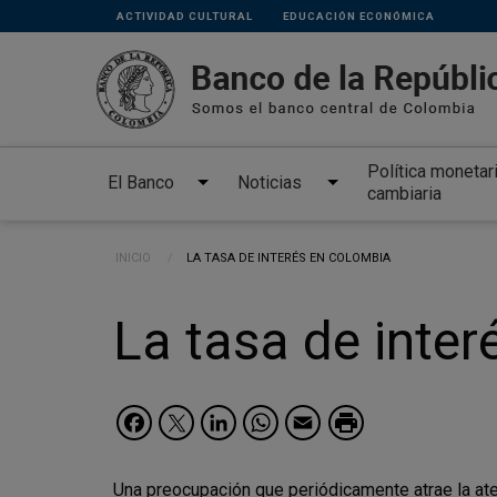
Links
Pasar al contenido principal
ACTIVIDAD CULTURAL
EDUCACIÓN ECONÓMICA
secundarios
Política monetar
El Banco
Noticias
cambiaria
Ruta de navegación
INICIO
CURRENT:
LA TASA DE INTERÉS EN COLOMBIA
La tasa de inte
Facebook
Twitter
LinkedIn
WhatsApp
Email
Una preocupación que periódicamente atrae la ate