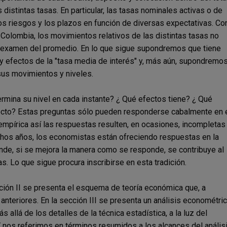
s distintas tasas. En particular, las tasas nominales activas o de
s riesgos y los plazos en función de diversas expectativas. Co
Colombia, los movimientos relativos de las distintas tasas no
al examen del promedio. En lo que sigue supondremos que tiene
 y efectos de la "tasa media de interés" y, más aún, supondremo
sus movimientos y niveles.
rmina su nivel en cada instante? ¿ Qué efectos tiene? ¿ Qué
pecto? Estas preguntas sólo pueden responderse cabalmente en 
empírica así las respuestas resulten, en ocasiones, incompletas
hos años, los economistas están ofreciendo respuestas en la
nde, si se mejora la manera como se responde, se contribuye al
s. Lo que sigue procura inscribirse en esta tradición.
ección II se presenta el esquema de teoría económica que, a
 anteriores. En la sección III se presenta un análisis econométri
 allá de los detalles de la técnica estadística, a la luz del
V nos referimos en términos resumidos a los alcances del anális