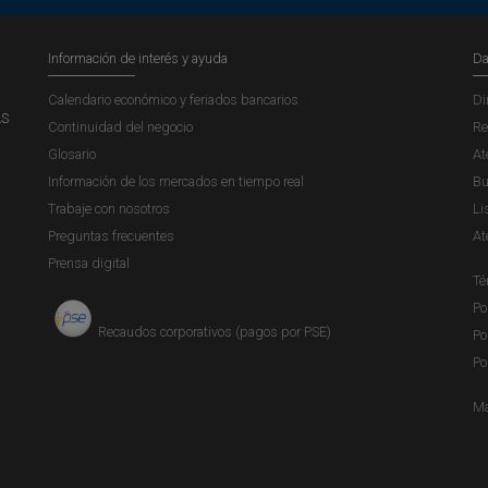
Información de interés y ayuda
Da
Calendario económico y feriados bancarios
Di
AS
Continuidad del negocio
Re
Glosario
At
Información de los mercados en tiempo real
Bu
Trabaje con nosotros
Li
Preguntas frecuentes
At
Prensa digital
Té
Po
Recaudos corporativos (pagos por PSE)
Po
Po
Ma