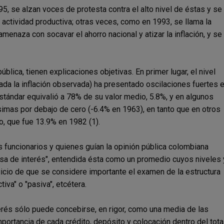
5, se alzan voces de protesta contra el alto nivel de éstas y se
a actividad productiva; otras veces, como en 1993, se llama la
menaza con socavar el ahorro nacional y atizar la inflación, y se
blica, tienen explicaciones objetivas. En primer lugar, el nivel
ada la inflación observada) ha presentado oscilaciones fuertes 
stándar equivalió a 78% de su valor medio, 5.8%, y en algunos
imas por debajo de cero (-6.4% en 1963), en tanto que en otros
, que fue 13.9% en 1982 (1).
 funcionarios y quienes guían la opinión pública colombiana
tasa de interés", entendida ésta como un promedio cuyos niveles 
uicio de que se considere importante el examen de la estructura
iva" o "pasiva", etcétera.
erés sólo puede concebirse, en rigor, como una media de las
rtancia de cada crédito, depósito y colocación dentro del total