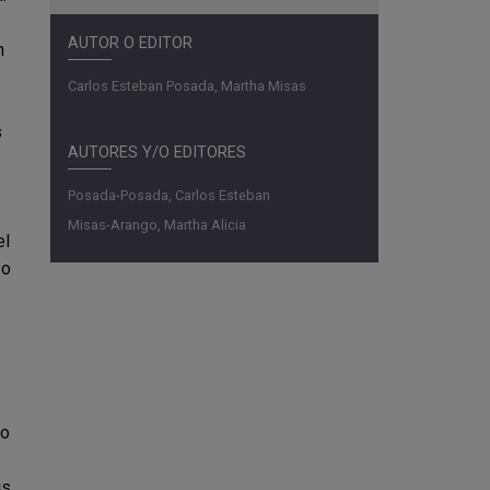
AUTOR O EDITOR
n
Carlos Esteban Posada, Martha Misas
s
AUTORES Y/O EDITORES
Posada-Posada, Carlos Esteban
Misas-Arango, Martha Alicia
el
 o
co
is