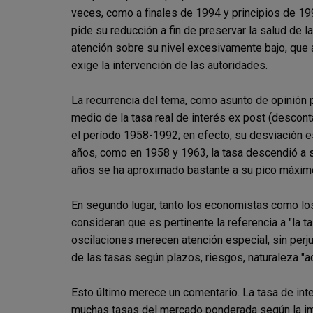
veces, como a finales de 1994 y principios de 199
pide su reducción a fin de preservar la salud de l
atención sobre su nivel excesivamente bajo, que a
exige la intervención de las autoridades.
La recurrencia del tema, como asunto de opinión pú
medio de la tasa real de interés ex post (descont
el período 1958-1992; en efecto, su desviación e
años, como en 1958 y 1963, la tasa descendió a s
años se ha aproximado bastante a su pico máximo
En segundo lugar, tanto los economistas como los
consideran que es pertinente la referencia a "la 
oscilaciones merecen atención especial, sin perj
de las tasas según plazos, riesgos, naturaleza "act
Esto último merece un comentario. La tasa de int
muchas tasas del mercado ponderada según la impo