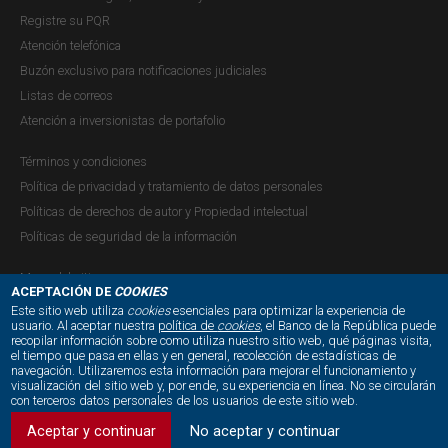
Registre su PQR
Atención telefónica
Buzón exclusivo para notificaciones judiciales
Listas de correos
Atención a inversionistas de portafolio
Términos y condiciones
Política de privacidad y tratamiento de datos personales
Políticas de derechos de autor y Propiedad intelectual
Políticas de seguridad de la información
Mapa del sitio
ACEPTACIÓN DE
COOKIES
Este sitio web utiliza
cookies
esenciales para optimizar la experiencia de
usuario. Al aceptar nuestra
política de
cookies
, el Banco de la República puede
recopilar información sobre como utiliza nuestro sitio web, qué páginas visita,
NUESTRAS REDES SOCIALES:
el tiempo que pasa en ellas y en general, recolección de estadísticas de
navegación. Utilizaremos esta información para mejorar el funcionamiento y
visualización del sitio web y, por ende, su experiencia en línea. No se circularán
con terceros datos personales de los usuarios de este sitio web.
Aceptar y continuar
No aceptar y continuar