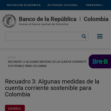
Links
Pasar al contenido principal
EDUCACIÓN ECONÓMICA
ACTIVIDAD CULTURAL
TRANSPARENCIA
secundarios
Ruta de navegación
INICIO
CURRENT:
RECUADRO 3: ALGUNAS MEDIDAS DE LA CUENTA CORRIENTE
SOSTENIBLE PARA COLOMBIA
Recuadro 3: Algunas medidas de la
cuenta corriente sostenible para
Colombia
ESPAÑOL