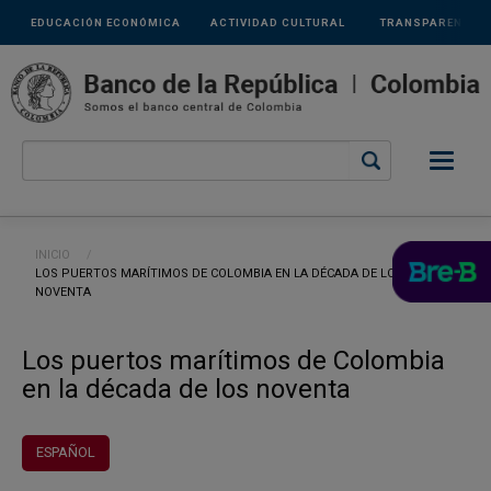
Links
Pasar al contenido principal
EDUCACIÓN ECONÓMICA
ACTIVIDAD CULTURAL
TRANSPARENCIA
secundarios
Ruta de navegación
INICIO
CURRENT:
LOS PUERTOS MARÍTIMOS DE COLOMBIA EN LA DÉCADA DE LOS
NOVENTA
Los puertos marítimos de Colombia
en la década de los noventa
ESPAÑOL