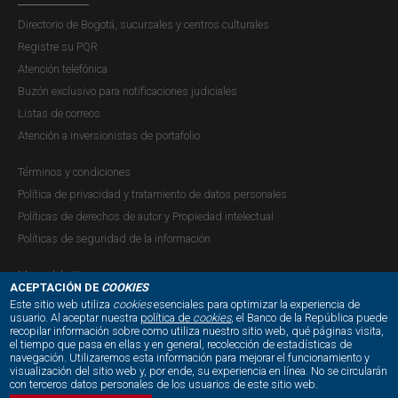
Directorio de Bogotá, sucursales y centros culturales
Registre su PQR
Atención telefónica
Buzón exclusivo para notificaciones judiciales
Listas de correos
Atención a inversionistas de portafolio
Términos y condiciones
Política de privacidad y tratamiento de datos personales
Políticas de derechos de autor y Propiedad intelectual
Políticas de seguridad de la información
Mapa del sitio
ACEPTACIÓN DE
COOKIES
Este sitio web utiliza
cookies
esenciales para optimizar la experiencia de
usuario. Al aceptar nuestra
política de
cookies
, el Banco de la República puede
recopilar información sobre como utiliza nuestro sitio web, qué páginas visita,
NUESTRAS REDES SOCIALES:
el tiempo que pasa en ellas y en general, recolección de estadísticas de
navegación. Utilizaremos esta información para mejorar el funcionamiento y
visualización del sitio web y, por ende, su experiencia en línea. No se circularán
con terceros datos personales de los usuarios de este sitio web.