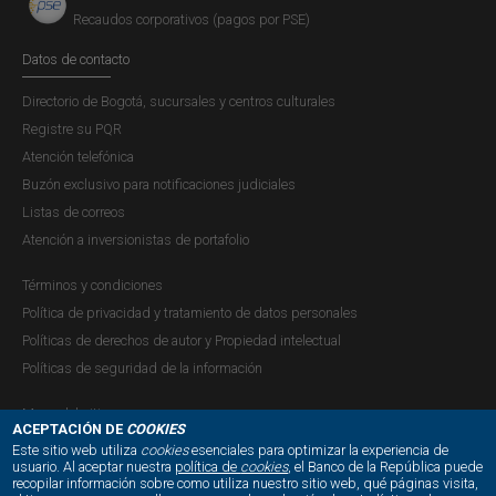
Recaudos corporativos (pagos por PSE)
Datos de contacto
Directorio de Bogotá, sucursales y centros culturales
Registre su PQR
Atención telefónica
Buzón exclusivo para notificaciones judiciales
Listas de correos
Atención a inversionistas de portafolio
Términos y condiciones
Política de privacidad y tratamiento de datos personales
Políticas de derechos de autor y Propiedad intelectual
Políticas de seguridad de la información
Mapa del sitio
ACEPTACIÓN DE
COOKIES
Este sitio web utiliza
cookies
esenciales para optimizar la experiencia de
usuario. Al aceptar nuestra
política de
cookies
, el Banco de la República puede
recopilar información sobre como utiliza nuestro sitio web, qué páginas visita,
NUESTRAS REDES SOCIALES: