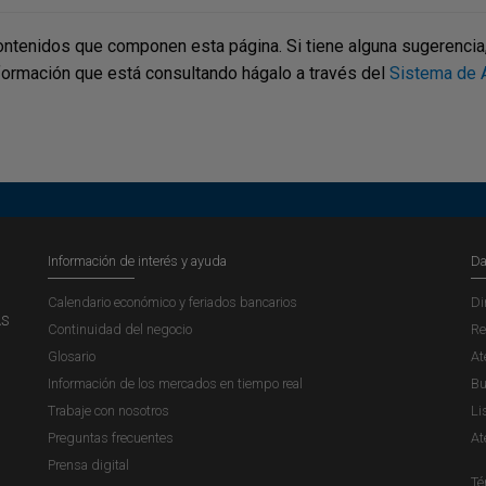
ontenidos que componen esta página. Si tiene alguna sugerencia, p
nformación que está consultando hágalo a través del
Sistema de A
Información de interés y ayuda
Da
Calendario económico y feriados bancarios
Di
AS
Continuidad del negocio
Re
Glosario
At
Información de los mercados en tiempo real
Bu
Trabaje con nosotros
Li
Preguntas frecuentes
At
Prensa digital
Té