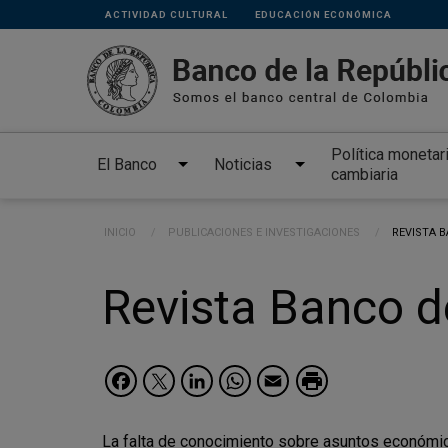
Links
Pasar al contenido principal
ACTIVIDAD CULTURAL
EDUCACIÓN ECONÓMICA
secundarios
Política monetar
El Banco
Noticias
cambiaria
Ruta de navegación
INICIO
PUBLICACIONES E INVESTIGACIONES
CURRENT:
REVISTA B
Revista Banco d
Facebook
Twitter
LinkedIn
WhatsApp
Email
La falta de conocimiento sobre asuntos económico