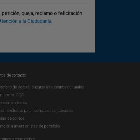
etición, queja, reclamo o felicitación
tención a la Ciudadanía
.
tos de contacto
rectorio de Bogotá, sucursales y centros culturales
gistre su PQR
ención telefónica
zón exclusivo para notificaciones judiciales
stas de correos
ención a inversionistas de portafolio
rminos y condiciones