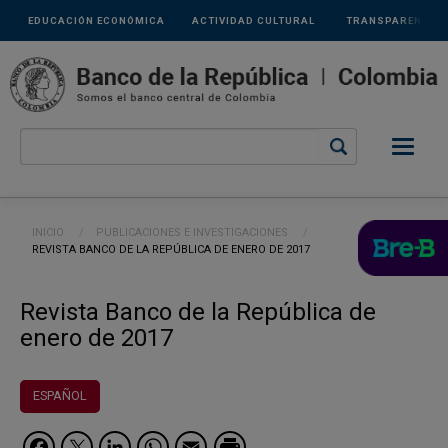
Links
Pasar al contenido principal
EDUCACIÓN ECONÓMICA
ACTIVIDAD CULTURAL
TRANSPARENCIA
secundarios
Ruta de navegación
INICIO
PUBLICACIONES E INVESTIGACIONES
CURRENT:
REVISTA BANCO DE LA REPÚBLICA DE ENERO DE 2017
Revista Banco de la República de
enero de 2017
ESPAÑOL
Facebook
Twitter
LinkedIn
WhatsApp
Email