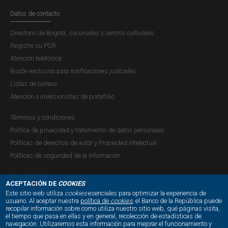
Datos de contacto
Directorio de Bogotá, sucursales y centros culturales
Registre su PQR
Atención telefónica
Buzón exclusivo para notificaciones judiciales
Listas de correos
Atención a inversionistas de portafolio
Términos y condiciones
Política de privacidad y tratamiento de datos personales
Políticas de derechos de autor y Propiedad intelectual
Políticas de seguridad de la información
Mapa del sitio
ACEPTACIÓN DE
COOKIES
Este sitio web utiliza
cookies
esenciales para optimizar la experiencia de
usuario. Al aceptar nuestra
política de
cookies
, el Banco de la República puede
recopilar información sobre como utiliza nuestro sitio web, qué páginas visita,
NUESTRAS REDES SOCIALES:
el tiempo que pasa en ellas y en general, recolección de estadísticas de
navegación. Utilizaremos esta información para mejorar el funcionamiento y