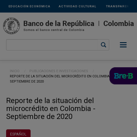
Links
Pasar al contenido principal
EDUCACIÓN ECONÓMICA
ACTIVIDAD CULTURAL
TRANSPARENCIA
secundarios
Ruta de navegación
INICIO
PUBLICACIONES E INVESTIGACIONES
CURRENT:
REPORTE DE LA SITUACIÓN DEL MICROCRÉDITO EN COLOMBIA -
SEPTIEMBRE DE 2020
Reporte de la situación del
microcrédito en Colombia -
Septiembre de 2020
ESPAÑOL