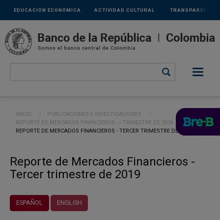
Links
Pasar al contenido principal
EDUCACIÓN ECONÓMICA
ACTIVIDAD CULTURAL
TRANSPARENCIA
secundarios
Ruta de navegación
INICIO
PUBLICACIONES E INVESTIGACIONES
REPORTE DE MERCADOS FINANCIEROS - I TRIMESTRE DE 2026
CURRENT:
REPORTE DE MERCADOS FINANCIEROS - TERCER TRIMESTRE DE 2019
Reporte de Mercados Financieros -
Tercer trimestre de 2019
ESPAÑOL
ENGLISH