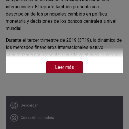
interacciones. El reporte también presenta una
descripción de los principales cambios en política
monetaria y decisiones de los bancos centrales a nivel
mundial.
Durante el tercer trimestre de 2019 (3T19), la dinámica de
los mercados financieros internacionales estuvo
caracterizada por presentar una alta volatilidad. Diversos
factores como las tensiones comerciales entre EE. UU. y
Leer más
China, eventos generadores de incertidumbre política en
algunos países de Asia, Europa y Latinoamérica, la
persistencia de los temores de una mayor desaceleración
económica global, la incertidumbre sobre la magnitud del
estímulo monetario por parte de los principales bancos
centrales del mundo y el comportamiento mixto de los
Descargar
precios de los
commodities
, marcaron el comportamiento
Colección completa
de los mercados financieros durante este trimestre.