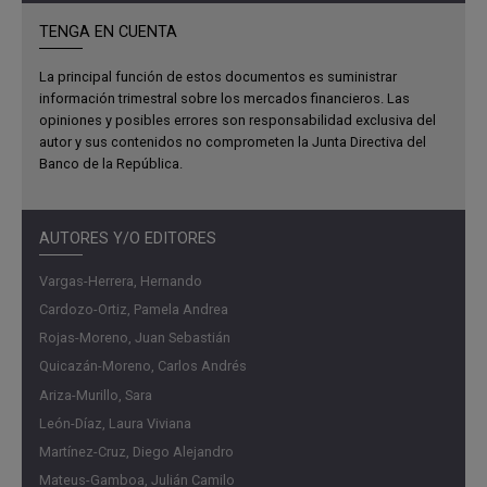
Durante este periodo, el dólar americano se fortaleció, sin
TENGA EN CUENTA
embargo, al final del trimestre la apreciación se contuvo
ante los avances en materia comercial entre EE. UU. y
La principal función de estos documentos es suministrar
China. En la región el comportamiento de las monedas se
información trimestral sobre los mercados financieros. Las
vio influenciado principalmente por el comportamiento del
opiniones y posibles errores son responsabilidad exclusiva del
autor y sus contenidos no comprometen la Junta Directiva del
dólar y por factores idiosincráticos de cada país que llevo
Banco de la República.
a que se observaran depreciaciones frente al dólar. En
Colombia, el mercado monetario presento calma, mientras
que los mercados de deuda pública como el accionario
AUTORES Y/O EDITORES
registraron valorizaciones.
Vargas-Herrera, Hernando
El documento se divide en ocho secciones, siendo esta
Cardozo-Ortiz, Pamela Andrea
introducción la primera. La sección dos presenta un
Rojas-Moreno, Juan Sebastián
resumen ejecutivo del documento. En la sección tres se
Quicazán-Moreno, Carlos Andrés
presenta una descripción de los hechos más importantes
Ariza-Murillo, Sara
en el entorno económico internacional. Posteriormente, en
León-Díaz, Laura Viviana
la sección cuatro se presenta el comportamiento de los
Martínez-Cruz, Diego Alejandro
principales indicadores de percepción del riesgo a nivel
Mateus-Gamboa, Julián Camilo