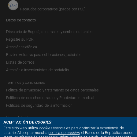
Recaudos corporativos (pagos por PSE)
Datos de contacto
Directorio de Bogotá, sucursales y centros culturales
Registre su PQR
Atención telefónica
Buzón exclusivo para notificaciones judiciales
Listas de correos
Atención a inversionistas de portafolio
Términos y condiciones
Política de privacidad y tratamiento de datos personales
Políticas de derechos de autor y Propiedad intelectual
Políticas de seguridad de la información
Mapa del sitio
ACEPTACIÓN DE
COOKIES
Este sitio web utiliza
cookies
esenciales para optimizar la experiencia de
usuario. Al aceptar nuestra
política de
cookies
, el Banco de la República puede