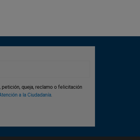
ina
etición, queja, reclamo o felicitación
tención a la Ciudadanía
.