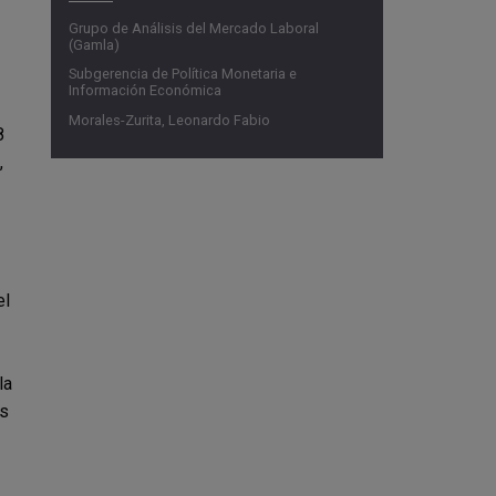
Grupo de Análisis del Mercado Laboral
(Gamla)
Subgerencia de Política Monetaria e
Información Económica
Morales-Zurita, Leonardo Fabio
8
,
el
la
as