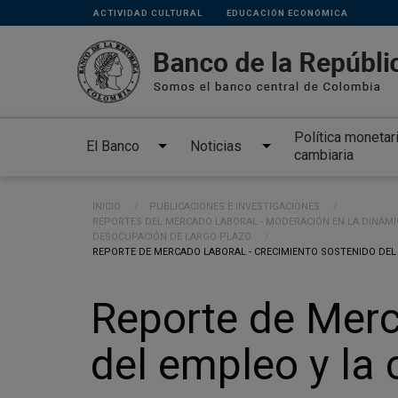
Links
Pasar al contenido principal
ACTIVIDAD CULTURAL
EDUCACIÓN ECONÓMICA
secundarios
Política monetar
El Banco
Noticias
cambiaria
Ruta de navegación
INICIO
PUBLICACIONES E INVESTIGACIONES
REPORTES DEL MERCADO LABORAL - MODERACIÓN EN LA DINÁMI
DESOCUPACIÓN DE LARGO PLAZO
CURRENT:
REPORTE DE MERCADO LABORAL - CRECIMIENTO SOSTENIDO DEL 
Reporte de Merc
del empleo y la c