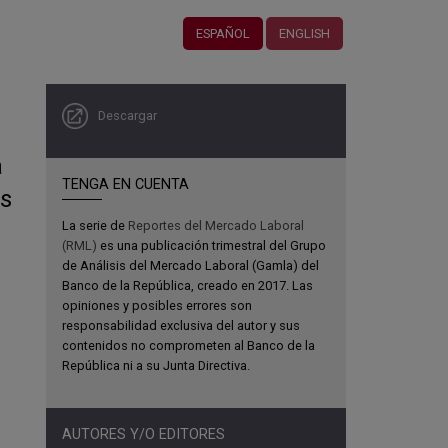
ESPAÑOL
ENGLISH
Descargar
a
TENGA EN CUENTA
os
La serie de
Reportes del Mercado Laboral
(RML)
es una publicación trimestral del Grupo
de Análisis del Mercado Laboral (Gamla) del
Banco de la República, creado en 2017. Las
opiniones y posibles errores son
responsabilidad exclusiva del autor y sus
contenidos no comprometen al Banco de la
República ni a su Junta Directiva.
AUTORES Y/O EDITORES