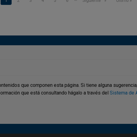
Página actual
1
Page
2
Page
3
Page
4
Page
5
Page
6
Siguiente página
Siguiente
Última pág
Último »
ontenidos que componen esta página. Si tiene alguna sugerencia, p
nformación que está consultando hágalo a través del
Sistema de A