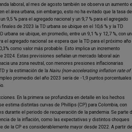
anda laboral, al mes de agosto también se observa un aumento 
 en el área urbana; sin embargo, esto no ha evitado que la tasa de
un 9,5 % para el agregado nacional y un 9,7 % para el agregado
a finales de 2023 la TD urbana se ubique en el 10,6 % y la TD
D urbana se ubique, en promedio, entre un 9,1 % y 12,7 %, con un
ra el agregado nacional se espera que la TD para el próximo año
10,3% como valor más probable. Esto implica un incremento
e 2024. Estas previsiones señalan un mercado laboral aún
acia una zona neutral, con menores presiones inflacionarias
TD y la estimación de la
Nairu (non-accelerating inflation rate of
empleo promedio del año 2023 sería de -1,9 puntos porcentuales
ño.
ciones. En la primera se profundiza en detalle en los hechos
se estima distintas curvas de Phillips (CP) para Colombia, con
es durante el periodo de recuperación de la pandemia. Se parte 
encia de la inflación, como las expectativas y distintos choques
te de la CP es considerablemente mayor desde 2022. A partir d