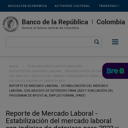
Links
Pasar al contenido principal
EDUCACIÓN ECONÓMICA
ACTIVIDAD CULTURAL
TRANSPARENCIA
secundarios
Ruta de navegación
INICIO
PUBLICACIONES E INVESTIGACIONES
REPORTES DEL MERCADO LABORAL - MODERACIÓN EN LA DINÁMICA
DEL EMPLEO Y EFECTOS DEL CAMBIO DEMOGRÁFICO SOBRE LA TASA
DE DESOCUPACIÓN DE LARGO PLAZO
CURRENT:
REPORTE DE MERCADO LABORAL - ESTABILIZACIÓN DEL MERCADO
LABORAL CON INDICIOS DE DETERIORO PARA 2023 Y EVALUACIÓN DEL
PROGRAMA DE APOYO AL EMPLEO FORMAL (PAEF)
Reporte de Mercado Laboral -
Estabilización del mercado laboral