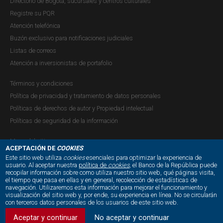
Directorio de Bogotá, sucursales y centros culturales
Registre su PQR
Atención telefónica
Buzón exclusivo para notificaciones judiciales
Listas de correos
Atención a inversionistas de portafolio
Términos y condiciones
Política de privacidad y tratamiento de datos personales
Políticas de derechos de autor y Propiedad intelectual
Políticas de seguridad de la información
Mapa del sitio
ACEPTACIÓN DE
COOKIES
Este sitio web utiliza
cookies
esenciales para optimizar la experiencia de
usuario. Al aceptar nuestra
política de
cookies
, el Banco de la República puede
recopilar información sobre como utiliza nuestro sitio web, qué páginas visita,
NUESTRAS REDES SOCIALES:
el tiempo que pasa en ellas y en general, recolección de estadísticas de
navegación. Utilizaremos esta información para mejorar el funcionamiento y
visualización del sitio web y, por ende, su experiencia en línea. No se circularán
con terceros datos personales de los usuarios de este sitio web.
Aceptar y continuar
No aceptar y continuar