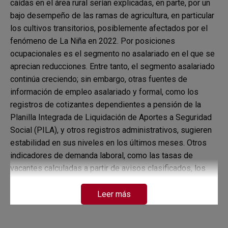
caídas en el área rural serían explicadas, en parte, por un
bajo desempeño de las ramas de agricultura, en particular
los cultivos transitorios, posiblemente afectados por el
fenómeno de La Niña en 2022. Por posiciones
ocupacionales es el segmento no asalariado en el que se
aprecian reducciones. Entre tanto, el segmento asalariado
continúa creciendo; sin embargo, otras fuentes de
información de empleo asalariado y formal, como los
registros de cotizantes dependientes a pensión de la
Planilla Integrada de Liquidación de Aportes a Seguridad
Social (PILA), y otros registros administrativos, sugieren
estabilidad en sus niveles en los últimos meses. Otros
indicadores de demanda laboral, como las tasas de
vacantes calculadas a partir de avisos clasificados, los
registros del Servicio Público de Empleo (SPE) y las
estimadas a partir de las contrataciones de la GEIH,
Leer más
registran una rápida contracción en el margen. Esto es
consistente con unas menores expectativas de