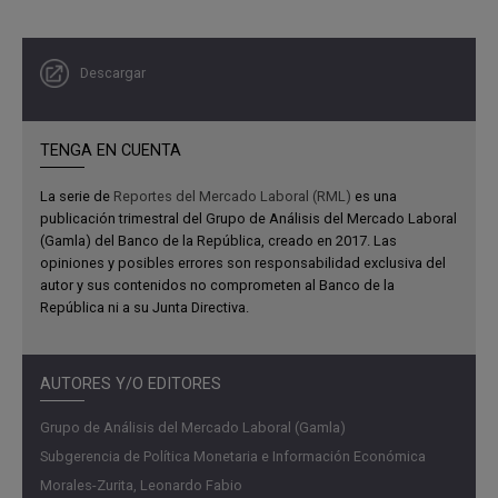
contratación, de acuerdo con la información de la Encuesta
trimestral de expectativas económicas del Banco de la
República, que señala dos trimestres consecutivos de
Descargar
retroceso de este indicador.
La dinámica reciente de la ocupación por dominios
TENGA EN CUENTA
geográficos también se registra en la tasa de desempleo
La serie de
Reportes del Mercado Laboral (RML)
es una
(TD), la cual se mantiene estable en el agregado nacional,
publicación trimestral del Grupo de Análisis del Mercado Laboral
dado que las contracciones en el área urbana han sido
(Gamla) del Banco de la República, creado en 2017. Las
compensadas por crecimientos en el área rural.
opiniones y posibles errores son responsabilidad exclusiva del
Indicadores que relacionan la TD y la tasa de vacantes,
autor y sus contenidos no comprometen al Banco de la
República ni a su Junta Directiva.
como la curva de Beveridge, continúan mostrando un
mercado laboral estrecho. Teniendo en cuenta las
previsiones en materia de crecimiento económico del
AUTORES Y/O EDITORES
equipo técnico del Banco de la República, consignadas en
el Informe de Política Monetaria de enero de 2023, los
Grupo de Análisis del Mercado Laboral (Gamla)
pronósticos indican que la TD urbana tendría incrementos
Subgerencia de Política Monetaria e Información Económica
a lo largo del año y que, en promedio, se ubicaría entre el
Morales-Zurita, Leonardo Fabio