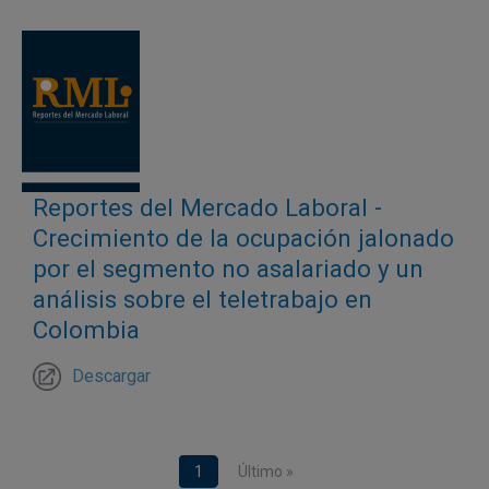
Reportes del Mercado Laboral -
Crecimiento de la ocupación jalonado
por el segmento no asalariado y un
análisis sobre el teletrabajo en
Colombia
Descargar
Paginación
Página actual
1
Última página
Último »