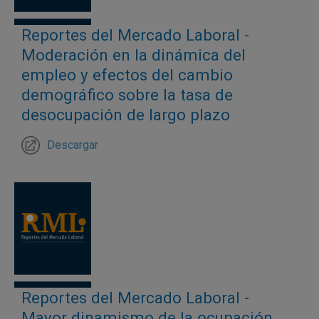
empresa para la identificación de los efectos causales de
la política en las firmas potencialmente beneficiarias. Los
Reportes del Mercado Laboral -
resultados muestran efectos positivos y persistentes en
Moderación en la dinámica del
firmas de hasta cincuenta empleados, elegibles para el
empleo y efectos del cambio
subsidio, frente a aquellas de mayor tamaño. En particular,
demográfico sobre la tasa de
el efecto promedio es un incremento del empleo de 0,4
desocupación de largo plazo
puntos porcentuale
Descargar
Reportes del Mercado Laboral -
Mayor dinamismo de la ocupación