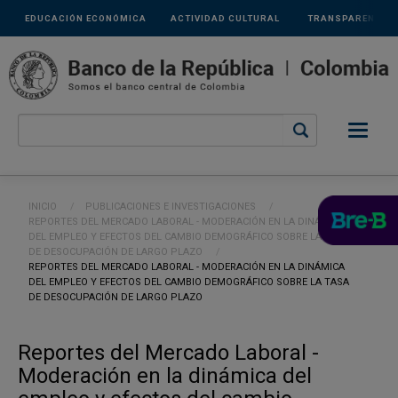
Links
Pasar al contenido principal
EDUCACIÓN ECONÓMICA
ACTIVIDAD CULTURAL
TRANSPARENCIA
secundarios
Ruta de navegación
INICIO
PUBLICACIONES E INVESTIGACIONES
REPORTES DEL MERCADO LABORAL - MODERACIÓN EN LA DINÁMICA
DEL EMPLEO Y EFECTOS DEL CAMBIO DEMOGRÁFICO SOBRE LA TASA
DE DESOCUPACIÓN DE LARGO PLAZO
CURRENT:
REPORTES DEL MERCADO LABORAL - MODERACIÓN EN LA DINÁMICA
DEL EMPLEO Y EFECTOS DEL CAMBIO DEMOGRÁFICO SOBRE LA TASA
DE DESOCUPACIÓN DE LARGO PLAZO
Reportes del Mercado Laboral -
Moderación en la dinámica del