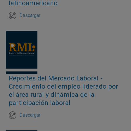
de los salarios por hora, que a febrero presentaron
latinoamericano
incrementos del 16,7 % y 14,7 % en los segmentos
Descargar
asalariado y no asalariado, respectivamente.
Con base en estos elementos, las estimaciones de
la TD elaboradas por el equipo técnico del Banco de
la República, y cuyos escenarios de riesgos están
explicados en el
Informe de Política Monetaria de
abril de 2026
, sugieren que la TD urbana promedio
sería del 8,9 % para 2026 y del 9,8 % para 2027.
Reportes del Mercado Laboral -
Crecimiento del empleo liderado por
el área rural y dinámica de la
participación laboral
Descargar