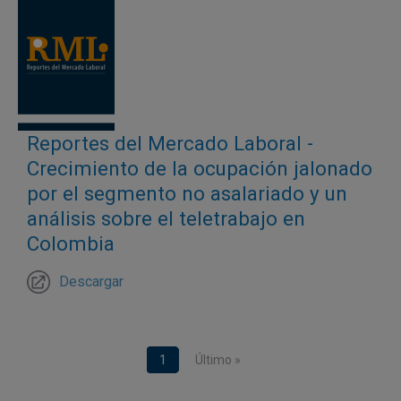
Reportes del Mercado Laboral -
Crecimiento de la ocupación jalonado
por el segmento no asalariado y un
análisis sobre el teletrabajo en
Colombia
Descargar
Paginación
Página actual
1
Última página
Último »