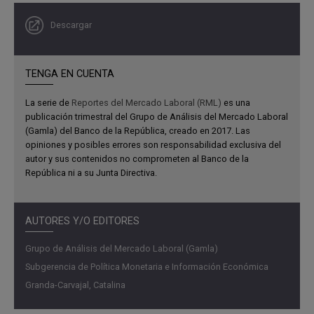
Descargar
TENGA EN CUENTA
Por tipo de empleo, las variaciones anuales en el
La serie de
Reportes del Mercado Laboral (RML)
es una
segmento asalariado se mantienen positivas en un
publicación trimestral del Grupo de Análisis del Mercado Laboral
4,6 % y 3,8 % en el agregado nacional y el dominio
(Gamla) del Banco de la República, creado en 2017. Las
urbano, en su orden. En contraste, el empleo no
opiniones y posibles errores son responsabilidad exclusiva del
autor y sus contenidos no comprometen al Banco de la
asalariado presenta incrementos anuales
República ni a su Junta Directiva.
moderados, o incluso negativos (0,1 % a nivel
nacional y -0,3 % urbano).
AUTORES Y/O EDITORES
Esta menor dinámica del empleo no asalariado
obedece, en gran medida, a la desaceleración del
Grupo de Análisis del Mercado Laboral (Gamla)
empleo agropecuario, particularmente en
Subgerencia de Política Monetaria e Información Económica
actividades como el cultivo de café.
Granda-Carvajal, Catalina
En el margen, sin embargo, estas tendencias podrían
estar cambiando, dado el menor aumento del