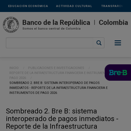
Links
Pasar al contenido principal
EDUCACIÓN ECONÓMICA
ACTIVIDAD CULTURAL
TRANSPARENCIA
secundarios
Ruta de navegación
INICIO
PUBLICACIONES E INVESTIGACIONES
REPORTE DE LA INFRAESTRUCTURA FINANCIERA E INSTRUMENTOS DE
PAGO 2026
CURRENT:
SOMBREADO 2. BRE B: SISTEMA INTEROPERADO DE PAGOS
INMEDIATOS - REPORTE DE LA INFRAESTRUCTURA FINANCIERA E
INSTRUMENTOS DE PAGO 2026
Sombreado 2. Bre B: sistema
interoperado de pagos inmediatos -
Reporte de la Infraestructura