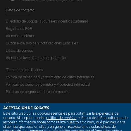
Datos de contacto
Directorio de Bogotá, sucursales y centros culturales
Registre su PQR
Atención telefónica
Buzón exclusivo para notificaciones judiciales
Listas de correos
Atención a inversionistas de portafolio
Términos y condiciones
Política de privacidad y tratamiento de datos personales
Políticas de derechos de autor y Propiedad intelectual
Políticas de seguridad de la información
Mapa del sitio
ACEPTACIÓN DE
COOKIES
Este sitio web utiliza
cookies
esenciales para optimizar la experiencia de
usuario. Al aceptar nuestra
política de
cookies
, el Banco de la República puede
recopilar información sobre como utiliza nuestro sitio web, qué páginas visita,
NUESTRAS REDES SOCIALES:
el tiempo que pasa en ellas y en general, recolección de estadísticas de
navegación. Utilizaremos esta información para mejorar el funcionamiento y