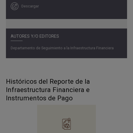
cercanos al uso del valor promedio por parte de las
Descargar
personas naturales de la transferencia intra
(COP 144.000), y tarjeta crédito (COP 170.000).
Adicionalmente, el valor promedio de las operaciones
originadas por personas jurídicas por medio de las
AUTORES Y/O EDITORES
tarjetas débito (COP 179.000) corresponden a dicho
intervalo.
Departamento de Seguimiento a la Infraestructura Financiera
Consulte el Sombreado
Históricos del Reporte de la
Infraestructura Financiera e
Instrumentos de Pago