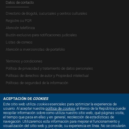
Datos de contacto
Directorio de Bogotá, sucursales y centros culturales
Registre su PQR
Atención telefónica
Buzón exclusivo para notificaciones judiciales
Listas de correos
Atención a inversionistas de portafolio
Términos y condiciones
Política de privacidad y tratamiento de datos personales
Políticas de derechos de autor y Propiedad intelectual
Políticas de seguridad de la información
Mapa del sitio
ACEPTACIÓN DE
COOKIES
Este sitio web utiliza
cookies
esenciales para optimizar la experiencia de
usuario. Al aceptar nuestra
política de
cookies
, el Banco de la República puede
recopilar información sobre como utiliza nuestro sitio web, qué páginas visita,
NUESTRAS REDES SOCIALES:
el tiempo que pasa en ellas y en general, recolección de estadísticas de
navegación. Utilizaremos esta información para mejorar el funcionamiento y
visualización del sitio web y, por ende, su experiencia en línea. No se circularán