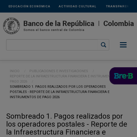
Links
Pasar al contenido principal
EDUCACIÓN ECONÓMICA
ACTIVIDAD CULTURAL
TRANSPARENCIA
secundarios
Ruta de navegación
INICIO
PUBLICACIONES E INVESTIGACIONES
REPORTE DE LA INFRAESTRUCTURA FINANCIERA E INSTRUMENTOS DE
PAGO 2026
CURRENT:
SOMBREADO 1. PAGOS REALIZADOS POR LOS OPERADORES
POSTALES - REPORTE DE LA INFRAESTRUCTURA FINANCIERA E
INSTRUMENTOS DE PAGO 2026
Sombreado 1. Pagos realizados por
los operadores postales - Reporte de
la Infraestructura Financiera e