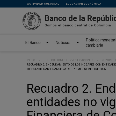
Links
Pasar al contenido principal
ACTIVIDAD CULTURAL
EDUCACIÓN ECONÓMICA
secundarios
Política monetar
El Banco
Noticias
cambiaria
Ruta de navegación
INICIO
PUBLICACIONES E INVESTIGACIONES
REPORTE D
CURRENT:
RECUADRO 2. ENDEUDAMIENTO DE LOS HOGARES CON ENTIDADES
DE ESTABILIDAD FINANCIERA DEL PRIMER SEMESTRE 2026
Recuadro 2. End
entidades no vig
Financiera de Co