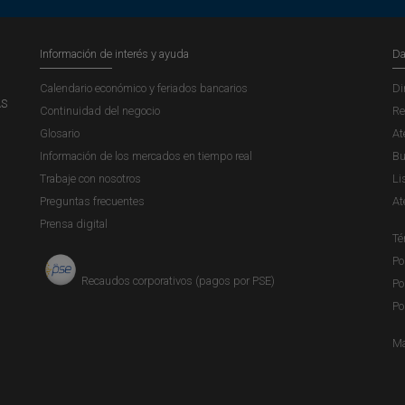
Información de interés y ayuda
Da
Calendario económico y feriados bancarios
Di
AS
Continuidad del negocio
Re
Glosario
At
Información de los mercados en tiempo real
Bu
Trabaje con nosotros
Li
Preguntas frecuentes
At
Prensa digital
Té
Po
Recaudos corporativos (pagos por PSE)
Po
Po
Ma