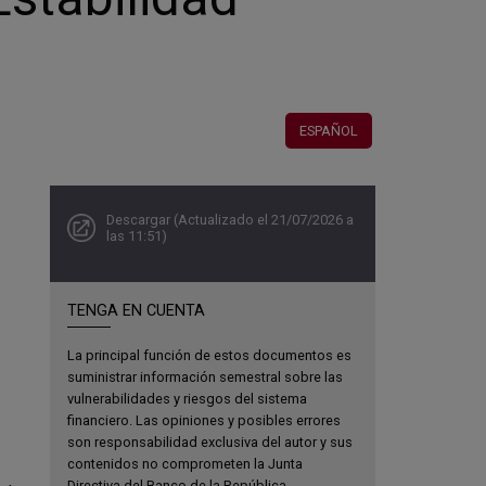
ESPAÑOL
Descargar (Actualizado el 21/07/2026 a
las 11:51)
TENGA EN CUENTA
La principal función de estos documentos es
suministrar información semestral sobre las
vulnerabilidades y riesgos del sistema
financiero. Las opiniones y posibles errores
son responsabilidad exclusiva del autor y sus
contenidos no comprometen la Junta
Directiva del Banco de la República.