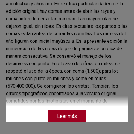
acentuaban y ahora no. Entre otras particularidades de la
edición original, hay comas antes de abrir las rayas y
coma antes de cerrar las mismas. Las mayúsculas se
dejaron igual, sin tildes. En citas textuales los puntos o las
comas están antes de cerrar las comillas. Los meses del
año figuran con inicial mayúscula. En la presente edición la
numeración de las notas de pie de página se publica de
manera consecutiva. Se conservó el manejo de los
decimales con punto. En el caso de cifras, en miles, se
respetó el uso de la época, con coma (1,500); para los
millones con punto en millones y coma en miles
(570.400,000). Se corrigieron las erratas. También, los
errores tipográficos encontrados a la versión original
cometidos por los linotipistas en el momento de
componer el texto. Finalmente, en los índices analítico y
de personas citadas se conservó el orden alfabético de la
Leer más
edición original. Estos índices no aplicarán para los
formatos ePub y .mobi. El formato digital de esta