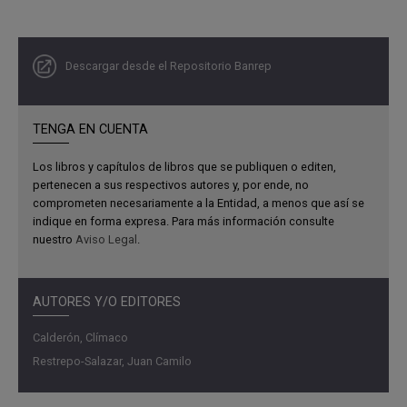
publicación es ePub3 y puede presentar incompatibilidad
en sus funciones con algunos dispositivos y aplicaciones.
Descargar desde el Repositorio Banrep
TENGA EN CUENTA
Los libros y capítulos de libros que se publiquen o editen,
pertenecen a sus respectivos autores y, por ende, no
comprometen necesariamente a la Entidad, a menos que así se
indique en forma expresa. Para más información consulte
nuestro
Aviso Legal
.
AUTORES Y/O EDITORES
Calderón, Clímaco
Restrepo-Salazar, Juan Camilo