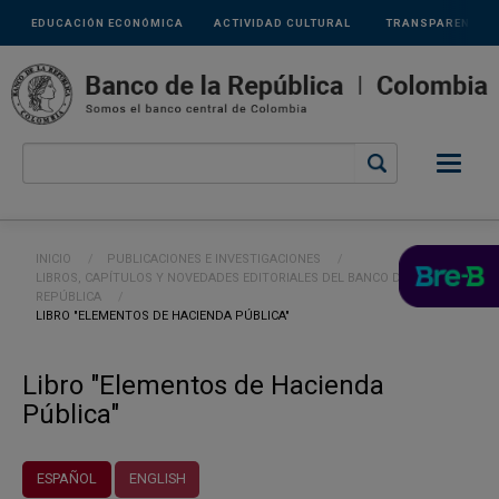
Links
Pasar al contenido principal
EDUCACIÓN ECONÓMICA
ACTIVIDAD CULTURAL
TRANSPARENCIA
secundarios
Ruta de navegación
INICIO
PUBLICACIONES E INVESTIGACIONES
LIBROS, CAPÍTULOS Y NOVEDADES EDITORIALES DEL BANCO DE LA
REPÚBLICA
CURRENT:
LIBRO "ELEMENTOS DE HACIENDA PÚBLICA"
Libro "Elementos de Hacienda
Pública"
ESPAÑOL
ENGLISH