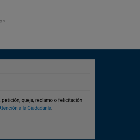
ina
a página
o »
etición, queja, reclamo o felicitación
tención a la Ciudadanía
.