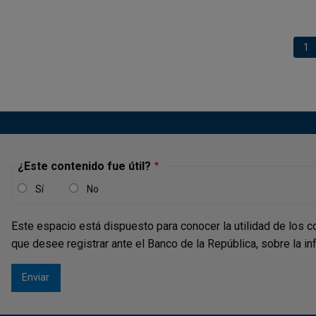
Paginación
Pá
1
¿Este contenido fue útil?
Sí
No
Este espacio está dispuesto para conocer la utilidad de los c
que desee registrar ante el Banco de la República, sobre la i