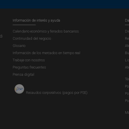
Información de interés y ayuda
Da
Calendario económico y feriados bancarios
Di
AS
Continuidad del negocio
Re
Glosario
At
Información de los mercados en tiempo real
Bu
Trabaje con nosotros
Li
Preguntas frecuentes
At
Prensa digital
Té
Po
Recaudos corporativos (pagos por PSE)
Po
Po
Ma