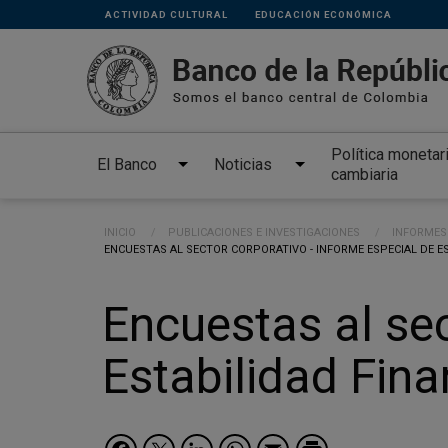
Links
Pasar al contenido principal
ACTIVIDAD CULTURAL
EDUCACIÓN ECONÓMICA
secundarios
Política monetar
El Banco
Noticias
cambiaria
Ruta de navegación
INICIO
PUBLICACIONES E INVESTIGACIONES
INFORMES 
CURRENT:
ENCUESTAS AL SECTOR CORPORATIVO - INFORME ESPECIAL DE E
Encuestas al sec
Estabilidad Fin
Facebook
Twitter
LinkedIn
WhatsApp
Email