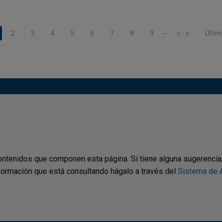
…
gina actual
Page
2
Page
3
Page
4
Page
5
Page
6
Page
7
Page
8
Page
9
Siguiente pág
››
Últim
Últim
ontenidos que componen esta página. Si tiene alguna sugerencia, p
nformación que está consultando hágalo a través del
Sistema de A