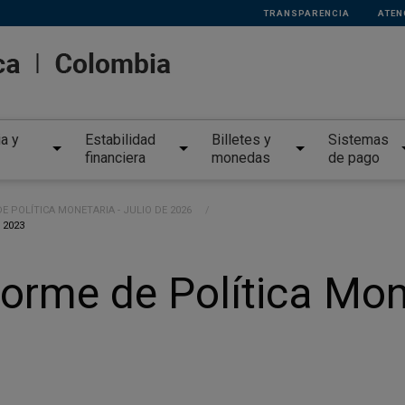
TRANSPARENCIA
ATEN
ia y
Estabilidad
Billetes y
Sistemas
financiera
monedas
de pago
E POLÍTICA MONETARIA - JULIO DE 2026
 2023
forme de Política Mon