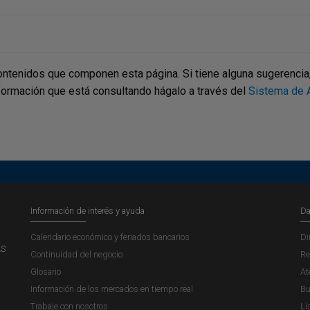
ontenidos que componen esta página. Si tiene alguna sugerencia, p
nformación que está consultando hágalo a través del
Sistema de A
Información de interés y ayuda
Da
Calendario económico y feriados bancarios
Di
AS
Continuidad del negocio
Re
Glosario
At
Información de los mercados en tiempo real
Bu
Trabaje con nosotros
Li