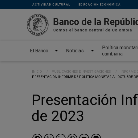
Links
Pasar al contenido principal
ACTIVIDAD CULTURAL
EDUCACIÓN ECONÓMICA
secundarios
Política monetar
El Banco
Noticias
cambiaria
Ruta de navegación
INICIO
PUBLICACIONES E INVESTIGACIONES
INFORME D
CURRENT:
PRESENTACIÓN INFORME DE POLÍTICA MONETARIA - OCTUBRE DE
Presentación In
de 2023
Facebook
Twitter
LinkedIn
WhatsApp
Email