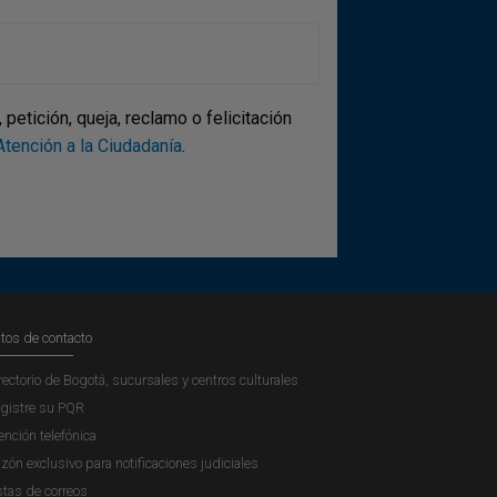
etición, queja, reclamo o felicitación
tención a la Ciudadanía
.
tos de contacto
rectorio de Bogotá, sucursales y centros culturales
gistre su PQR
ención telefónica
zón exclusivo para notificaciones judiciales
stas de correos