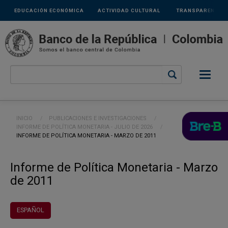
Links
Pasar al contenido principal
EDUCACIÓN ECONÓMICA
ACTIVIDAD CULTURAL
TRANSPARENCIA
secundarios
Ruta de navegación
INICIO
PUBLICACIONES E INVESTIGACIONES
INFORME DE POLÍTICA MONETARIA - JULIO DE 2026
CURRENT:
INFORME DE POLÍTICA MONETARIA - MARZO DE 2011
Informe de Política Monetaria - Marzo
de 2011
ESPAÑOL