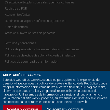
Directorio de Bogotá, sucursales y centros culturales
Registre su PQR
Atención telefónica
Buzón exclusivo para notificaciones judiciales
Listas de correos
Atención a inversionistas de portafolio
Términos y condiciones
Política de privacidad y tratamiento de datos personales
Políticas de derechos de autor y Propiedad intelectual
Políticas de seguridad de la información
Mapa del sitio
ACEPTACIÓN DE
COOKIES
Este sitio web utiliza
cookies
esenciales para optimizar la experiencia de
usuario. Al aceptar nuestra
política de
cookies
, el Banco de la República puede
recopilar información sobre como utiliza nuestro sitio web, qué páginas visita,
NUESTRAS REDES SOCIALES:
el tiempo que pasa en ellas y en general, recolección de estadísticas de
navegación. Utilizaremos esta información para mejorar el funcionamiento y
visualización del sitio web y, por ende, su experiencia en línea. No se circularán
con terceros datos personales de los usuarios de este sitio web.
Aceptar y continuar
No aceptar y continuar