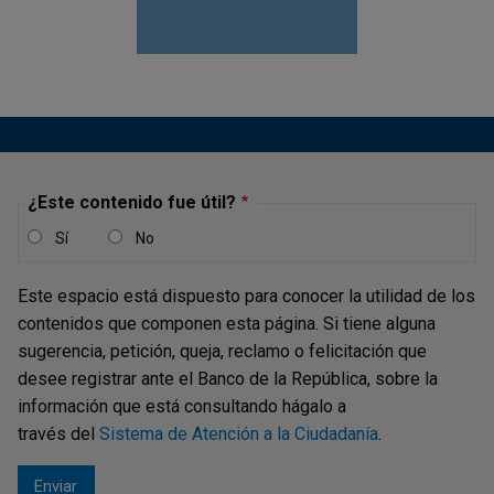
Katherine Ramírez Cubillos
___________
Constitución Política de Colombia
(1991), artículo 373 y
Sentencia C-481/99 de la Corte Constitucional.
Para un mayor detalle véase M. Jalil y L. Mahadeva
(2010). “Mecanismos de transmisión de la política
¿Este contenido fue útil?
monetaria en Colombia”, Universidad Externado de
Sí
No
Colombia, Facultad de Finanzas, Gobierno y Relaciones
Internacionales, ed. 1, vol. 1, núm. 69, octubre.
Este espacio está dispuesto para conocer la utilidad de los
Un miembro de la Junta puede solicitar en cualquier
contenidos que componen esta página. Si tiene alguna
momento una reunión extraordinaria para tomar decisiones
sugerencia, petición, queja, reclamo o felicitación que
de PM.
desee registrar ante el Banco de la República, sobre la
información que está consultando hágalo a
Antes conocido como
Informe sobre Inflación
.
través del
Sistema de Atención a la Ciudadanía
.
El actual esquema de comunicación fue aprobado por la
JDBR en la reunión de agosto de 2019.