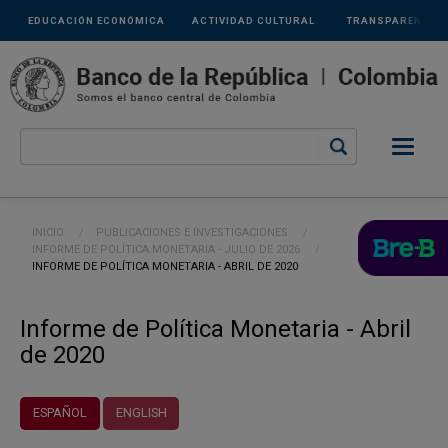
Links
Pasar al contenido principal
EDUCACIÓN ECONÓMICA
ACTIVIDAD CULTURAL
TRANSPARENCIA
secundarios
Ruta de navegación
INICIO
PUBLICACIONES E INVESTIGACIONES
INFORME DE POLÍTICA MONETARIA - JULIO DE 2026
CURRENT:
INFORME DE POLÍTICA MONETARIA - ABRIL DE 2020
Informe de Política Monetaria - Abril
de 2020
ESPAÑOL
ENGLISH