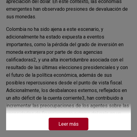
apreciación del dólar. En este contexto, las economías
emergentes han observado presiones de devaluación de
sus monedas.
Colombia no ha sido ajena a este escenario, y
adicionalmente ha estado expuesta a eventos
importantes, como la pérdida del grado de inversión en
moneda extranjera por parte de dos agencias
calificadoras2, y una alta incertidumbre asociada con el
resultado de las últimas elecciones presidenciales y con
el futuro de la política económica, además de sus
posibles repercusiones desde el punto de vista fiscal.
Adicionalmente, los desbalances externos, reflejados en
un alto déficit de la cuenta corriente3, han contribuido a
incrementar las preocupaciones de los agentes sobre las
necesidades de financiamiento externo del país en un
entorno global adverso.
Leer más