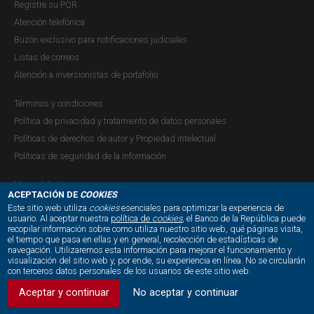
Registre su PQR
Atención telefónica
Buzón exclusivo para notificaciones judiciales
Listas de correos
Atención a inversionistas de portafolio
Términos y condiciones
Política de privacidad y tratamiento de datos personales
Políticas de derechos de autor y Propiedad intelectual
Políticas de seguridad de la información
Mapa del sitio
ACEPTACIÓN DE
COOKIES
Este sitio web utiliza
cookies
esenciales para optimizar la experiencia de
usuario. Al aceptar nuestra
política de
cookies
, el Banco de la República puede
recopilar información sobre como utiliza nuestro sitio web, qué páginas visita,
NUESTRAS REDES SOCIALES:
el tiempo que pasa en ellas y en general, recolección de estadísticas de
navegación. Utilizaremos esta información para mejorar el funcionamiento y
visualización del sitio web y, por ende, su experiencia en línea. No se circularán
con terceros datos personales de los usuarios de este sitio web.
Aceptar y continuar
No aceptar y continuar