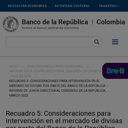
Links
Pasar al contenido principal
EDUCACIÓN ECONÓMICA
ACTIVIDAD CULTURAL
TRANSPARENCIA
secundarios
Ruta de navegación
INICIO
PUBLICACIONES E INVESTIGACIONES
INFORME DE LA JUNTA DIRECTIVA AL CONGRESO DE LA REPÚBLICA -
JULIO DE 2026
CURRENT:
RECUADRO 5: CONSIDERACIONES PARA INTERVENCIÓN EN EL
MERCADO DE DIVISAS POR PARTE DEL BANCO DE LA REPÚBLICA -
INFORME DE JUNTA DIRECTIVA AL CONGRESO DE LA REPÚBLICA,
MARZO 2023
Recuadro 5: Consideraciones para
intervención en el mercado de divisas