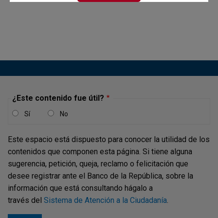
FECHA DE PUBLICACIÓN
MARTES, 30 DE DICIEMBRE 2014
Reporte
Cuestionario de la encuesta
¿Este contenido fue útil?
Sí
No
AUTOR O EDITOR
Este espacio está dispuesto para conocer la utilidad de los
Gerencia Técnica
contenidos que componen esta página. Si tiene alguna
Sección Sector Externo de la Subgerencia de Estudios
sugerencia, petición, queja, reclamo o felicitación que
Económicos
desee registrar ante el Banco de la República, sobre la
Departamento de Estabilidad Financiera
información que está consultando hágalo a
Subgerencia Monetaria y de Inversiones Internacionales
través del
Sistema de Atención a la Ciudadanía
.