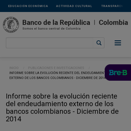
Links
Pasar al contenido principal
EDUCACIÓN ECONÓMICA
ACTIVIDAD CULTURAL
TRANSPARENCIA
secundarios
Ruta de navegación
INICIO
PUBLICACIONES E INVESTIGACIONES
CURRENT:
INFORME SOBRE LA EVOLUCIÓN RECIENTE DEL ENDEUDAMIENTO
EXTERNO DE LOS BANCOS COLOMBIANOS - DICIEMBRE DE 2014
Informe sobre la evolución reciente
del endeudamiento externo de los
bancos colombianos - Diciembre de
2014