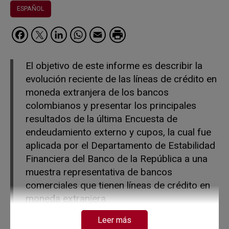
ESPAÑOL
Facebook
Twitter
LinkedIn
WhatsApp
Email
El objetivo de este informe es describir la
evolución reciente de las líneas de crédito en
moneda extranjera de los bancos
colombianos y presentar los principales
resultados de la última Encuesta de
endeudamiento externo y cupos, la cual fue
aplicada por el Departamento de Estabilidad
Financiera del Banco de la República a una
muestra representativa de bancos
comerciales que tienen líneas de crédito en
moneda extranjera.
Leer más