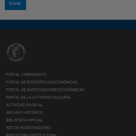
AUTORES Y/O EDITORES
Gerencia Técnica
Sección Sector Externo de la Subgerencia de Estudios
Económicos
Departamento de Estabilidad Financiera
Subgerencia Monetaria y de Inversiones Internacionales
PORTAL CORPORATIVO
PORTAL DE ESTADÍSTICAS ECONÓMICAS
PORTAL DE INVESTIGACIONES ECONÓMICAS
PORTAL DE LA ACTIVIDAD CULTURAL
ACTIVIDAD MUSICAL
ARCHIVO HISTÓRICO
BIBLIOTECA VIRTUAL
RED DE INVESTIGADORES
REPOSITORIO INSTITUCIONAL