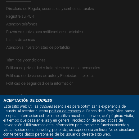
Directorio de Bogotá, sucursales y centros culturales
Registre su PQR
Atención telefónica
Buzón exclusivo para notificaciones judiciales
Listas de correos
Atención a inversionistas de portafolio
Términos y condiciones
Política de privacidad y tratamiento de datos personales
Políticas de derechos de autor y Propiedad intelectual
Políticas de seguridad de la información
Mapa del sitio
ACEPTACIÓN DE
COOKIES
Este sitio web utiliza
cookies
esenciales para optimizar la experiencia de
usuario. Al aceptar nuestra
política de
cookies
, el Banco de la República puede
recopilar información sobre como utiliza nuestro sitio web, qué páginas visita,
NUESTRAS REDES SOCIALES:
el tiempo que pasa en ellas y en general, recolección de estadísticas de
navegación. Utilizaremos esta información para mejorar el funcionamiento y
visualización del sitio web y, por ende, su experiencia en línea. No se circularán
con terceros datos personales de los usuarios de este sitio web.