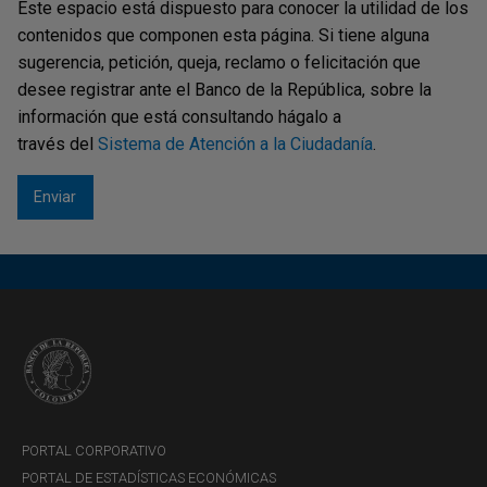
Este espacio está dispuesto para conocer la utilidad de los
presencia de la economía informal, la evasión fiscal y la
contenidos que componen esta página. Si tiene alguna
baja calidad del gasto.
sugerencia, petición, queja, reclamo o felicitación que
desee registrar ante el Banco de la República, sobre la
información que está consultando hágalo a
través del
Sistema de Atención a la Ciudadanía
.
PORTAL CORPORATIVO
PORTAL DE ESTADÍSTICAS ECONÓMICAS