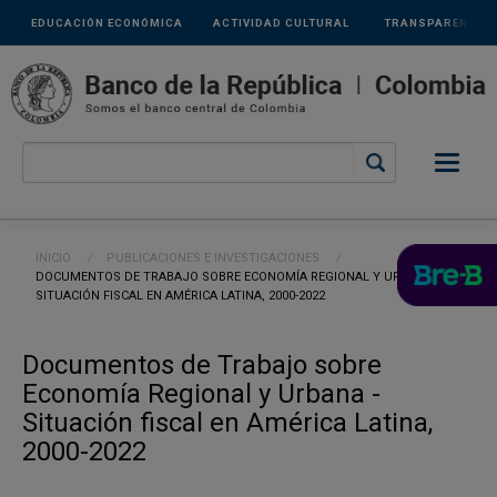
Links
Pasar al contenido principal
EDUCACIÓN ECONÓMICA
ACTIVIDAD CULTURAL
TRANSPARENCIA
secundarios
Ruta de navegación
INICIO
PUBLICACIONES E INVESTIGACIONES
CURRENT:
DOCUMENTOS DE TRABAJO SOBRE ECONOMÍA REGIONAL Y URBANA -
SITUACIÓN FISCAL EN AMÉRICA LATINA, 2000-2022
Documentos de Trabajo sobre
Economía Regional y Urbana -
Situación fiscal en América Latina,
2000-2022