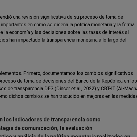
endió una revisión significativa de su proceso de toma de
importantes en cómo se diseña la política monetaria y la forma
e la economía y las decisiones sobre las tasas de interés al
os han impactado la transparencia monetaria a lo largo del
s elementos. Primero, documentamos los cambios significativos
 proceso de toma de decisiones del Banco de la República en los
es de transparencia DEG (Dincer et al., 2022) y CBT-IT (Al-Mash
r como dichos cambios se han traducido en mejoras en las medida
n los indicadores de transparencia como
ategia de comunicación, la evaluación
co y análisis de la política monetaria realizados en