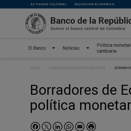
Links
Pasar al contenido principal
ACTIVIDAD CULTURAL
EDUCACIÓN ECONÓMICA
secundarios
Política monetar
El Banco
Noticias
cambiaria
Ruta de navegación
INICIO
PUBLICACIONES E INVESTIGACIONES
CURRENT:
BORRADOR
Borradores de E
política moneta
Facebook
Twitter
LinkedIn
WhatsApp
Email