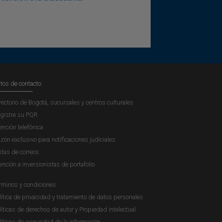
tos de contacto
rectorio de Bogotá, sucursales y centros culturales
gistre su PQR
ención telefónica
zón exclusivo para notificaciones judiciales
stas de correos
ención a inversionistas de portafolio
rminos y condiciones
lítica de privacidad y tratamiento de datos personales
líticas de derechos de autor y Propiedad intelectual
líticas de seguridad de la información