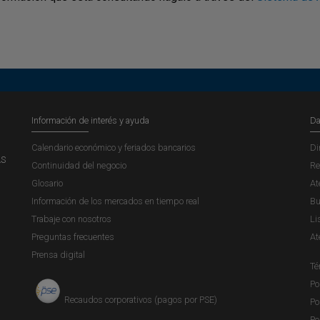
Información de interés y ayuda
Da
Calendario económico y feriados bancarios
Di
AS
Continuidad del negocio
Re
Glosario
At
Información de los mercados en tiempo real
Bu
Trabaje con nosotros
Li
Preguntas frecuentes
At
Prensa digital
Té
Po
Recaudos corporativos (pagos por PSE)
Po
Po