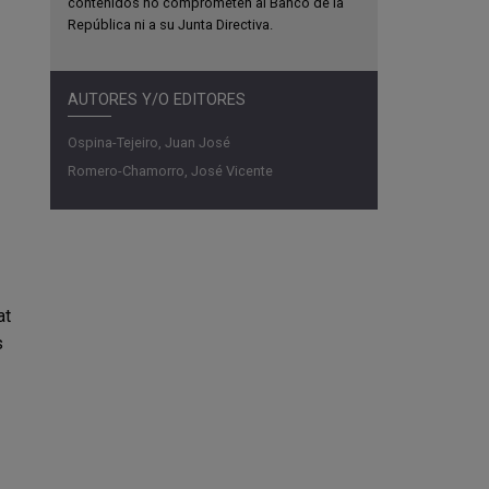
contenidos no comprometen al Banco de la
República ni a su Junta Directiva.
AUTORES Y/O EDITORES
Ospina-Tejeiro, Juan José
Romero-Chamorro, José Vicente
at
s