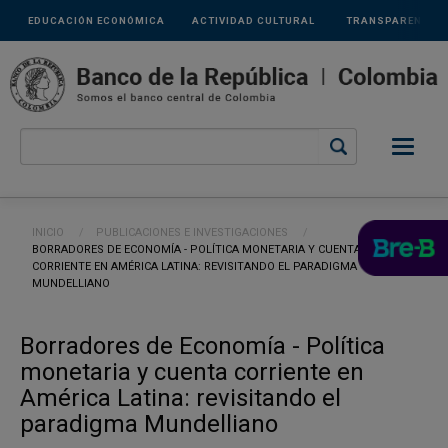
Links
Pasar al contenido principal
EDUCACIÓN ECONÓMICA
ACTIVIDAD CULTURAL
TRANSPARENCIA
secundarios
Ruta de navegación
INICIO
PUBLICACIONES E INVESTIGACIONES
CURRENT:
BORRADORES DE ECONOMÍA - POLÍTICA MONETARIA Y CUENTA
CORRIENTE EN AMÉRICA LATINA: REVISITANDO EL PARADIGMA
MUNDELLIANO
Borradores de Economía - Política
monetaria y cuenta corriente en
América Latina: revisitando el
paradigma Mundelliano