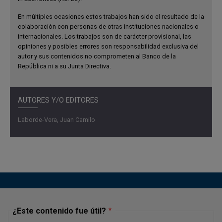
exportadora e importadora de cada país.
En múltiples ocasiones estos trabajos han sido el resultado de la
colaboración con personas de otras instituciones nacionales o
Este trabajo aporta evidencia empírica para responder
internacionales. Los trabajos son de carácter provisional, las
esta pregunta en economías emergentes, donde
opiniones y posibles errores son responsabilidad exclusiva del
identificar choques monetarios es más difícil por la
autor y sus contenidos no comprometen al Banco de la
República ni a su Junta Directiva.
escasez de datos de alta frecuencia. El investigador
documenta la dinámica del ajuste externo ante un choque
monetario y explora la heterogeneidad del ajuste según la
AUTORES Y/O EDITORES
composición exportadora (bienes homogéneos vs.
diferenciados), la intensidad de la apreciación cambiaria y
Laborde-Vera, Juan Camilo
la sensibilidad de las importaciones (especialmente de
bienes de capital y durables) a la tasa de interés. Los
resultados ofrecen insumos para diseñar de manera
óptima la política monetaria.
Resultados
Un aumento inesperado de la tasa de interés de política
¿Este contenido fue útil?
monetaria genera una “curva en J” de la balanza comercial.