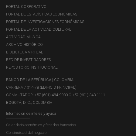
homogéneos y altamente sustituibles son más sensibles
PORTAL CORPORATIVO
a fluctuaciones en la tasa de cambio que las de productos
PORTAL DE ESTADÍSTICAS ECONÓMICAS
diferenciados. Las importaciones de bienes de capital y
PORTAL DE INVESTIGACIONES ECONÓMICAS
de consumo durable son más sensibles a la tasa de
PORTAL DE LA ACTIVIDAD CULTURAL
interés. Los ejercicios de robustez confirman los
ACTIVIDAD MUSICAL
resultados principales.
ARCHIVO HISTÓRICO
BIBLIOTECA VIRTUAL
RED DE INVESTIGADORES
REPOSITORIO INSTITUCIONAL
BANCO DE LA REPÚBLICA | COLOMBIA
CARRERA 7 #14-78 (EDIFICIO PRINCIPAL)
CONMUTADOR: +57 (601) 484-9980 Ó +57 (601) 343-1111
BOGOTÁ, D. C., COLOMBIA
Información de interés y ayuda
Calendario económico y feriados bancarios
Continuidad del negocio